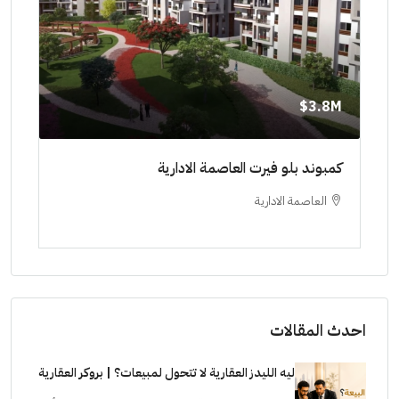
8M$
3.8M$
ط حتي
كمبوند بلو فيرت العاصمة الادارية
مشرو
العاصمة الادارية
ا
ستودي
احدث المقالات
ليه الليدز العقارية لا تتحول لمبيعات؟ | بروكر العقارية