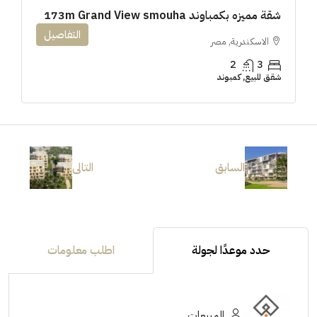
شقة مميزه بكمباوند 173m Grand View smouha
التفاصيل
الاسكندرية, مصر
2
3
شقق للبيع, كمبوند
السابق
التالى
حدد موعدًا لجولة
اطلب معلومات
المبيعات