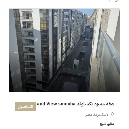
شقة مميزه بكمباوند 194m Grand View smouha
التفاصيل
الاسكندرية, مصر
شقق للبيع