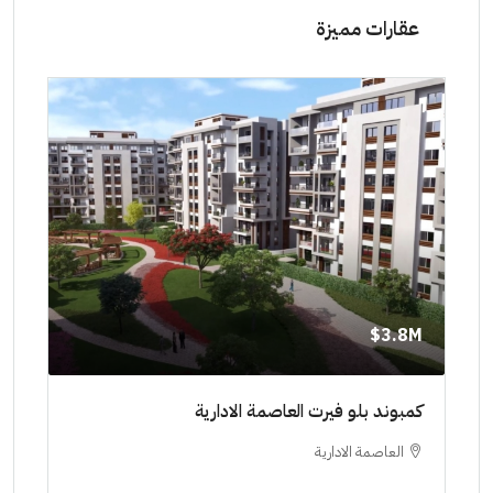
عقارات مميزة
8M$
3.8M$
ط حتي
كمبوند بلو فيرت العاصمة الادارية
مشرو
العاصمة الادارية
ا
ستودي