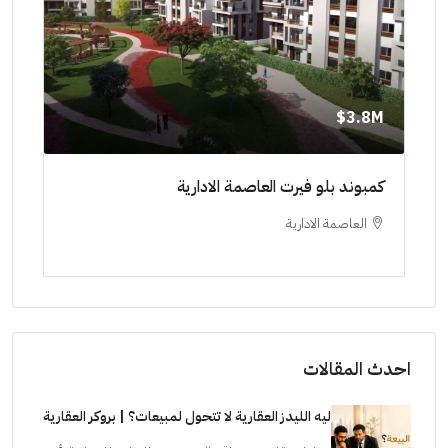
8M$
3.8M$
ط حتي
كمبوند بلو فيرت العاصمة الادارية
مشرو
العاصمة الادارية
ا
ستودي
احدث المقالات
ليه الليدز العقارية لا تتحول لمبيعات؟ | بروكر العقارية