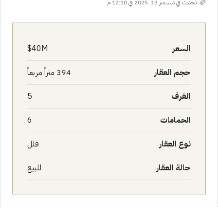
تحديث في ديسمبر 13, 2025 في 12:10 م
السعر
40M$
حجم العقار
394 متراً مربعاً
الغرف
5
الحمامات
6
نوع العقار
فلل
حالة العقار
للبيع