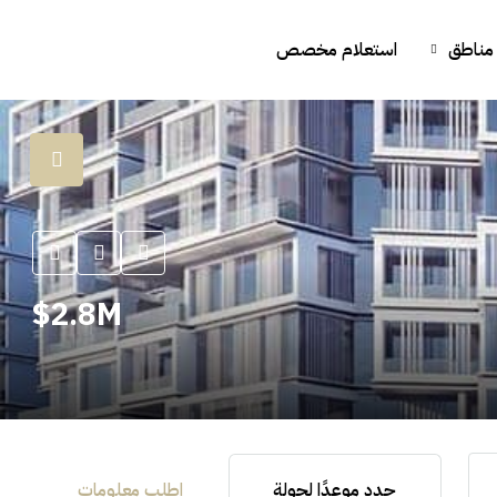
مناطق
استعلام مخصص
2.8M$
حدد موعدًا لجولة
اطلب معلومات