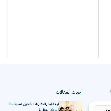
احدث المقالات
ليه الليدز العقارية لا تتحول لمبيعات؟
| بروكر العقارية