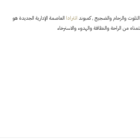
لتلوث والزحام والضجيج , كمبوند
انترادا
العاصمة الإدارية الجديدة هو
تمناه من الراحة والنظافة والهدوء والاسترخاء
الأربعاء
الخميس
الجمعة
21
20
19
أغسطس
أغسطس
أغسطس