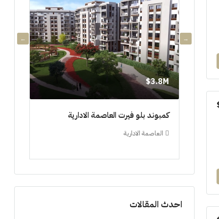
3.8M$
3.8M$
دي جويا ٣ العاصمة الادارية ادفع ١٠%
كمبوند بلو فيرت العاصمة الادارية
مشروع 
العاصمة الادارية
العلم
ستوديو, 
احدث المقالات