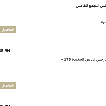
دنس التجمع الخامس
بوند
التفاصيل
١٧٥٠٠٠٠
5.9M$
ابراج زيد الشيخ زايد 10 % و قسط 6
جس القاهرة الجديدة 175 م
راج ساويرس]
وقسط حتي ١٠ سنوات ( عاين وحدتك)
العاصمة الادارية
ل, كمبوند
شقق للبيع, كمبوند
التفاصيل