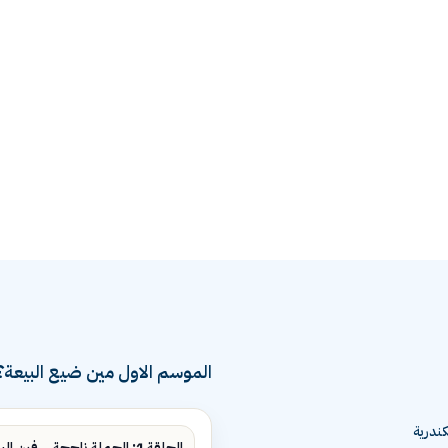
الموسم الاول مين ضيع البيعة؟
ندرية
الحلقة 1: الحملة ناجحة... فين البيع؟