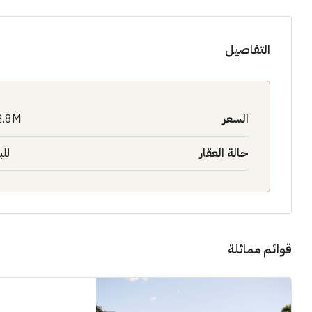
التفاصيل
السعر
2.8M$
حالة العقار
للب
قوائم مماثلة