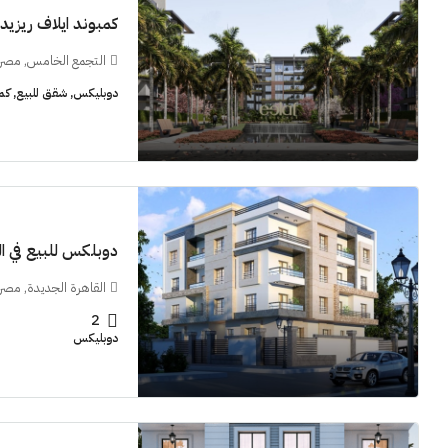
كمبوند ايلاف ريزي
التجمع الخامس, مصر
دوبليكس, شقق للبيع, كم
11M$
دوبلكس للبيع في النر
سنوات [اب
القاهرة الجديدة, مصر
الشيخ زايد
2
شقق للبيع, فل
دوبليكس