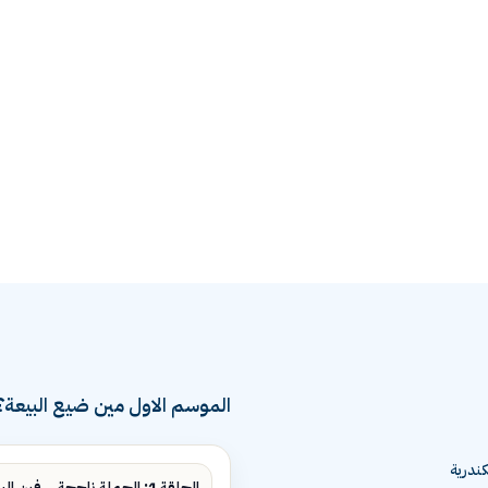
الموسم الاول مين ضيع البيعة؟
ندرية
الحلقة 1: الحملة ناجحة... فين البيع؟