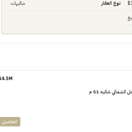
نوع العقار
شاليهات
يع
١٧٥٠٠٠٠
ابراج زيد الشيخ زايد 10 % و قسط 6
راج ساويرس]
وقسط حتي ١٠ سنوات ( عاين وحدتك)
4.5M$
العاصمة الادارية
الشمالي شاليه 51 م
ل, كمبوند
شقق للبيع, كمبوند
التفاصيل