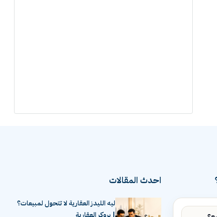
احدث المقالات
ليه الليدز العقارية لا تتحول لمبيعات؟
| بروكر العقارية