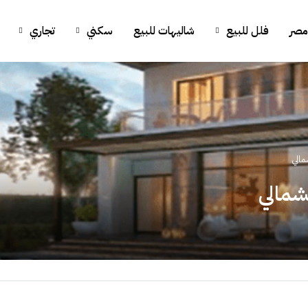
مصر
فلل للبيع
شاليهات للبيع
سكني
تجاري