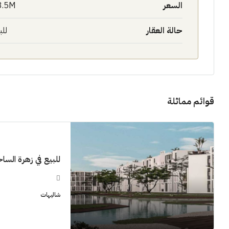
السعر
3.5M$
حالة العقار
للب
11M$
قوائم مماثلة
سنوات [اب
الشيخ زايد
للبيع في زهرة الساحل 
شقق للبيع, فل
شاليهات