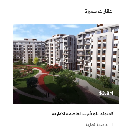
عقارات مميزة
8M$
3.8M$
ط حتي
كمبوند بلو فيرت العاصمة الادارية
مشرو
العاصمة الادارية
ال