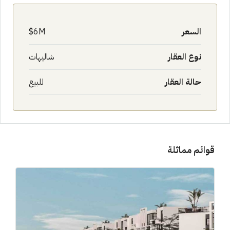
السعر
6M$
نوع العقار
شاليهات
حالة العقار
للبيع
قوائم مماثلة