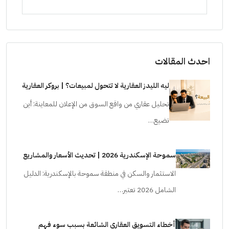
ستودي
احدث المقالات
ليه الليدز العقارية لا تتحول لمبيعات؟ | بروكر العقارية
تحليل عقاري من واقع السوق من الإعلان للمعاينة: أين
تضيع…
سموحة الإسكندرية 2026 | تحديث الأسعار والمشاريع
الاستثمار والسكن في منطقة سموحة بالإسكندرية: الدليل
الشامل 2026 تعتبر…
أخطاء التسويق العقاري الشائعة بسبب سوء فهم