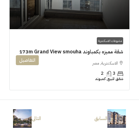
مشروعات الاسكندرية
شقة مميزه بكمباوند 173m Grand View smouha
التفاصيل
الاسكندرية, مصر
2
3
شقق للبيع, كمبوند
السابق
التالى