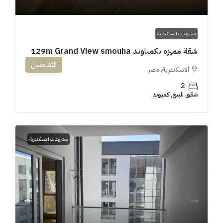
مشروعات الاسكندرية
شقة مميزه بكمباوند 129m Grand View smouha
التفاصيل
الاسكندرية, مصر
2
شقق للبيع, كمبوند
مشروعات الاسكندرية