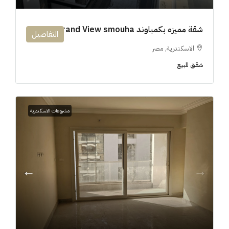
شقة مميزه بكمباوند 194m Grand View smouha
التفاصيل
الاسكندرية, مصر
شقق للبيع
مشروعات الاسكندرية