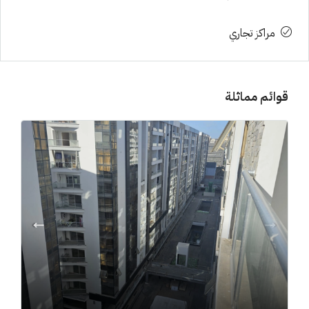
مراكز تجاري
قوائم مماثلة