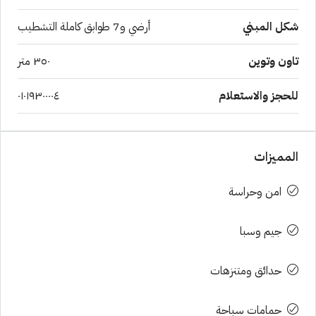
شكل المبني
أرضي و7 طوابق كاملة التشطيب
تاون وتوين
٣٥٠ متر
للحجز والاستعلام
٠١٠١٩٣٠٠٠٠٤
المميزات
امن وحراسة
جيم وسبا
حدائق ومتنزهات
حمامات سباحة