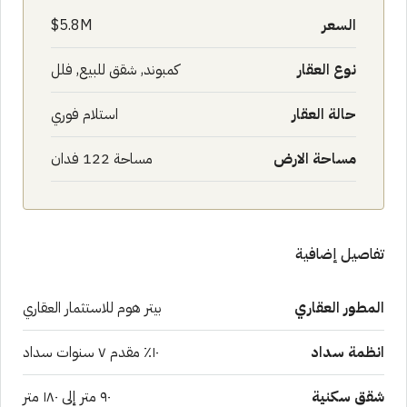
السعر
5.8M$
نوع العقار
كمبوند, شقق للبيع, فلل
حالة العقار
استلام فوري
مساحة الارض
مساحة 122 فدان
تفاصيل إضافية
المطور العقاري
بيتر هوم للاستثمار العقاري
انظمة سداد
١٠٪ مقدم ٧ سنوات سداد
شقق سكنية
٩٠ متر إلى ١٨٠ متر