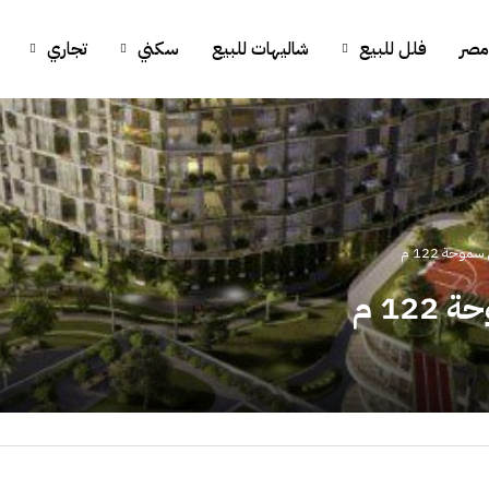
مصر
فلل للبيع
شاليهات للبيع
سكني
تجاري
وحة 122 م
12 م