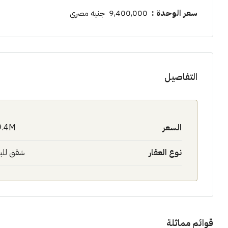
سعر الوحدة
:
9,400,000 جنيه مصري
التفاصيل
السعر
9.4M$
نوع العقار
شقق للب
قوائم مماثلة