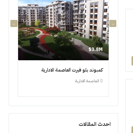
3.8M$
3.8M$
دي جويا ٣ العاصمة الادارية ادفع ١٠%
كمبوند بلو فيرت العاصمة الادارية
مشروع 
العاصمة الادارية
العلم
ستوديو, 
احدث المقالات