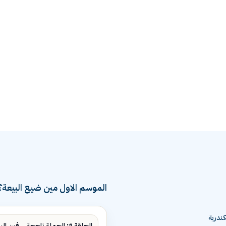
الموسم الاول مين ضيع البيعة؟
ندرية
الحلقة 1: الحملة ناجحة... فين البيع؟