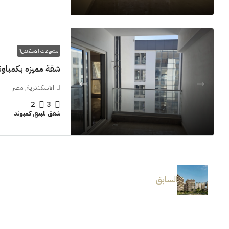
مشروعات الاسكندرية
شقة مميزه بكمباوند  Grand View smouha
الاسكندرية, مصر
2
3
شقق للبيع, كمبوند
السابق