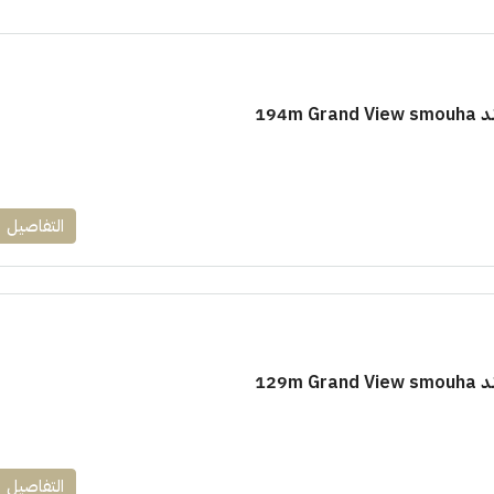
194m
١٧٥٠٠٠٠
التفاصيل
ابراج زيد الشيخ زايد 10 % و قسط 6
راج ساويرس]
وقسط حتي ١٠ سنوات ( عاين وحدتك)
العاصمة الادارية
ل, كمبوند
شقق للبيع, كمبوند
129m
التفاصيل