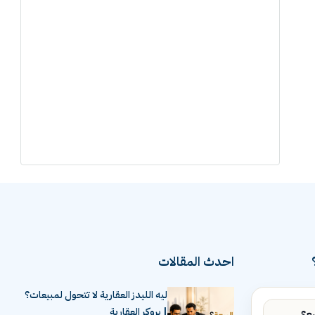
احدث المقالات
ليه الليدز العقارية لا تتحول لمبيعات؟
| بروكر العقارية