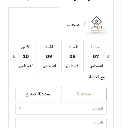
المبيعات
الجمعة
الجمعة
السبت
الأحد
الأثنين
الثلاثا
11
10
09
08
07
21
أغسطس
أغسطس
أغسطس
أغسطس
أغسطس
أغسط
نوع الجولة
شخصيًا
محادثة فيديو
الوقت