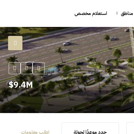
مناطق
استعلام مخصص
9.4M$
حدد موعدًا لجولة
اطلب معلومات