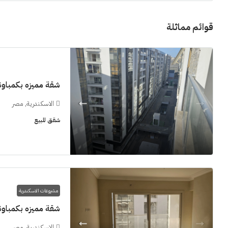
قوائم مماثلة
11M$
شقة مميزه بكمباوند  Grand View smouha
الاسكندرية, مصر
شقق للبيع
سنوات [اب
الشيخ زايد
شقق للبيع, فل
مشروعات الاسكندرية
شقة مميزه بكمباوند  Grand View smouha
الاسكندرية, مصر