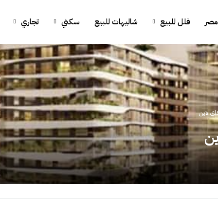
مصر
فلل للبيع
شاليهات للبيع
سكني
تجاري