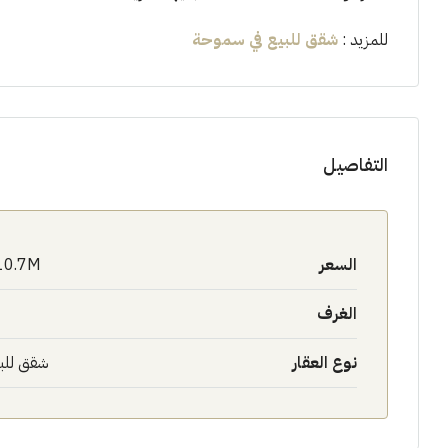
للمزيد :
شقق للبيع في
سموحة
التفاصيل
السعر
10.7M$
الغرف
نوع العقار
شقق للب