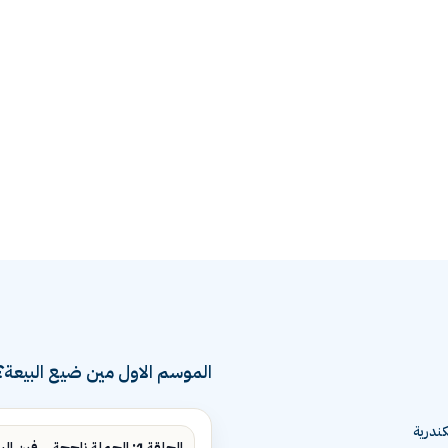
الموسم الاول مين ضيع البيعة؟
ندرية
الحلقة 1: الحملة ناجحة... فين البيع؟