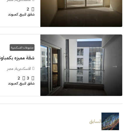
2
شقق للبيع, كمبوند
مشروعات الاسكندرية
شقة مميزه بكمباوند  Grand View smouha
الاسكندرية, مصر
2
3
شقق للبيع, كمبوند
السابق