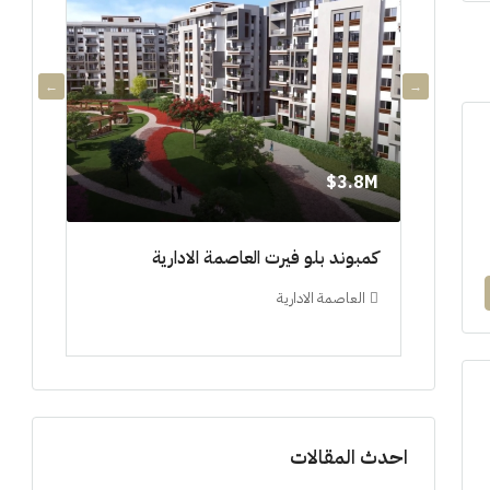
3.8M$
3.8M$
دي جويا ٣ العاصمة الادارية ادفع ١٠%
كمبوند بلو فيرت العاصمة الادارية
مشروع 
العاصمة الادارية
العلم
ستوديو, 
احدث المقالات