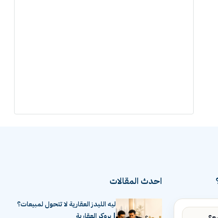
احدث المقالات
ليه الليدز العقارية لا تتحول لمبيعات؟
| بروكر العقارية