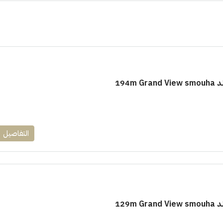
194m
١٧٥٠٠٠٠
ابراج زيد الشيخ زايد 10 % و قسط 6
راج ساويرس]
وقسط حتي ١٠ سنوات ( عاين وحدتك)
التفاصيل
العاصمة الادارية
ل, كمبوند
شقق للبيع, كمبوند
129m