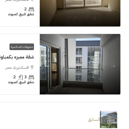
2
شقق للبيع, كمبوند
مشروعات الاسكندرية
شقة مميزه بكمباوند  Grand View smouha
الاسكندرية, مصر
2
3
شقق للبيع, كمبوند
السابق