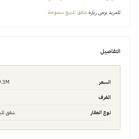
للمزيد يرجى زيارة
شقق للبيع سموحة
التفاصيل
السعر
9.3M$
الغرف
نوع العقار
شقق للب