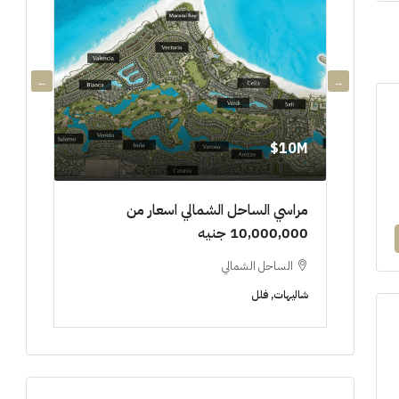
3.9M$
10M$
يدة
مراسي الساحل الشمالي اسعار من
كمبوند
10,000,000 جنيه
العاص
الساحل الشمالي
شقق للبي
شاليهات, فلل