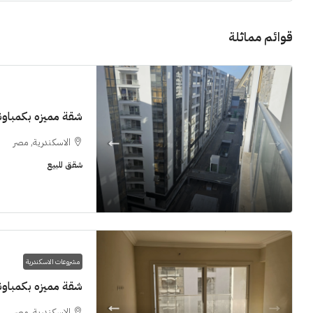
قوائم مماثلة
3.8M$
شقة مميزه بكمباوند  Grand View smouha
١٧٥٠٠٠٠
الاسكندرية, مصر
دي جويا ٣ العاصمة الادارية ادفع ١٠%
كمبوند بلو
شقق للبيع
وقسط حتي ١٠ سنوات ( عاين وحدتك)
العاصمة ال
العاصمة الادارية
شقق للبيع, كمبوند
مشروعات الاسكندرية
شقة مميزه بكمباوند  Grand View smouha
الاسكندرية, مصر