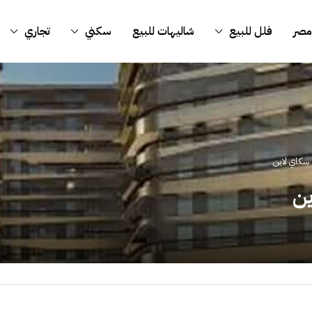
مصر
فلل للبيع
شاليهات للبيع
سكني
تجاري