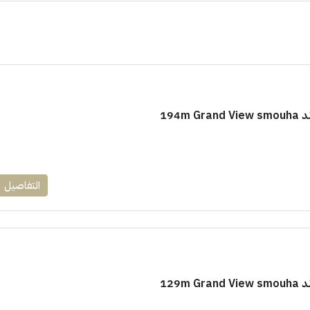
3.8M$
194m
 فيرت العاصمة الادارية
مشروع الحى اللاتيني العلمين الجد
التفاصيل
ادارية
العلمين الجديدة
ستوديو, شاليهات
129m