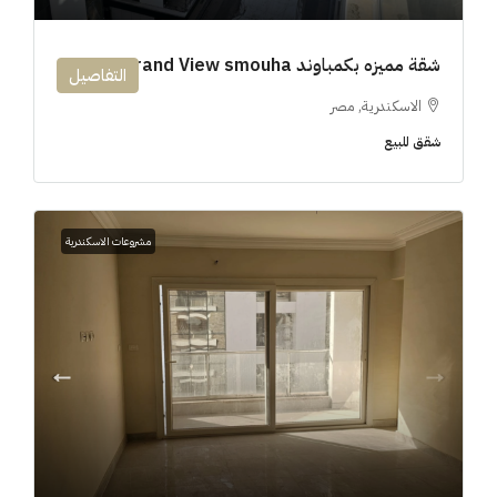
شقة مميزه بكمباوند 194m Grand View smouha
التفاصيل
الاسكندرية, مصر
شقق للبيع
مشروعات الاسكندرية