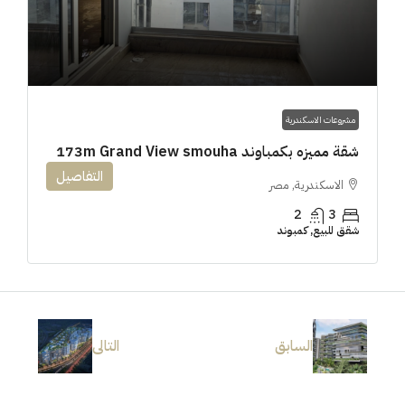
مشروعات الاسكندرية
شقة مميزه بكمباوند 173m Grand View smouha
التفاصيل
الاسكندرية, مصر
2
3
شقق للبيع, كمبوند
السابق
التالى