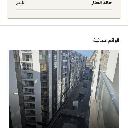
حالة العقار
للبيع
قوائم مماثلة