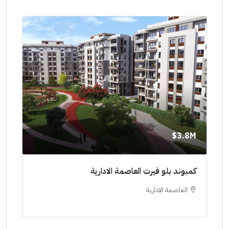
8M$
3.8M$
ط حتي
كمبوند بلو فيرت العاصمة الادارية
مشرو
العاصمة الادارية
ا
ستودي