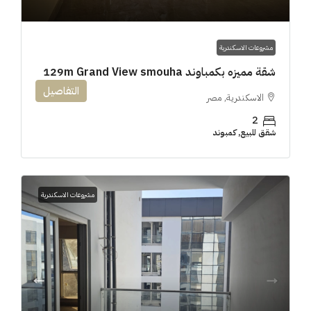
مشروعات الاسكندرية
شقة مميزه بكمباوند 129m Grand View smouha
التفاصيل
الاسكندرية, مصر
2
شقق للبيع, كمبوند
مشروعات الاسكندرية