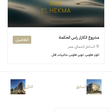
مشروع الكازار راس الحكمة
التفاصيل
الساحل الشمالي, مصر
تاون هاوس, توين هاوس, شاليهات, فلل
السابق
التالى