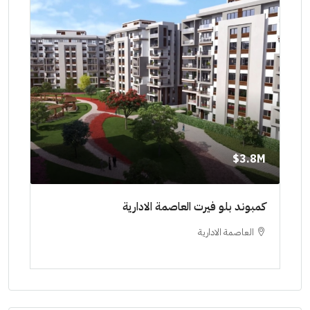
8M$
3.8M$
ط حتي
كمبوند بلو فيرت العاصمة الادارية
مشرو
العاصمة الادارية
ا
ستودي