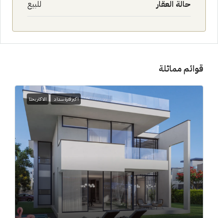
حالة العقار
للبيع
قوائم مماثلة
اكبر فترة سداد
الاكثر بحثا