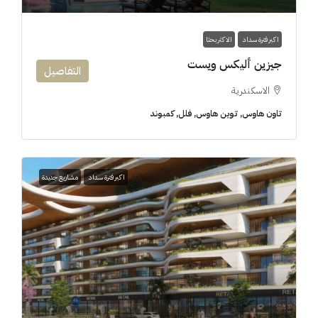
اكبر فترة سداد
الاكثر بحثا
جيزين أليكس ويست
التفاصيل
الاسكندرية
تاون هاوس, توين هاوس, فلل, كمبوند
اكبر فترة سداد
مشاريع جديدة