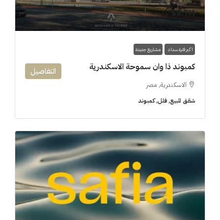
8.7M$
اكبر فترة سداد
مشاريع جديدة
كمبوند ذا وان سموحة الاسكندرية
التفاصيل
الاسكندرية, مصر
شقق للبيع, فلل, كمبوند