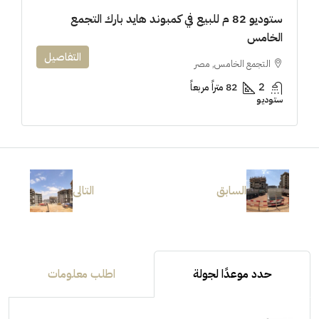
ستوديو 82 م للبيع في كمبوند هايد بارك التجمع
الخامس
التفاصيل
التجمع الخامس, مصر
2
82 متراً مربعاً
ستوديو
السابق
التالى
حدد موعدًا لجولة
اطلب معلومات