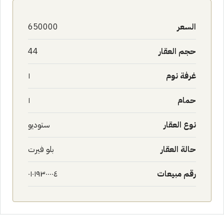
السعر
650000
حجم العقار
44
غرفة نوم
١
حمام
١
نوع العقار
ستوديو
حالة العقار
بلو فيرت
رقم مبيعات
٠١٠١٩٣٠٠٠٠٤