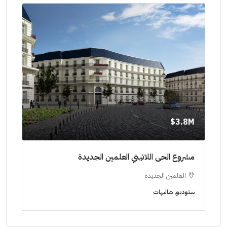
0M$
3.8M$
مشروع الحى اللاتيني العلمين الجديدة
جني
العلمين الجديدة
ا
ستوديو, شاليهات
شاليه