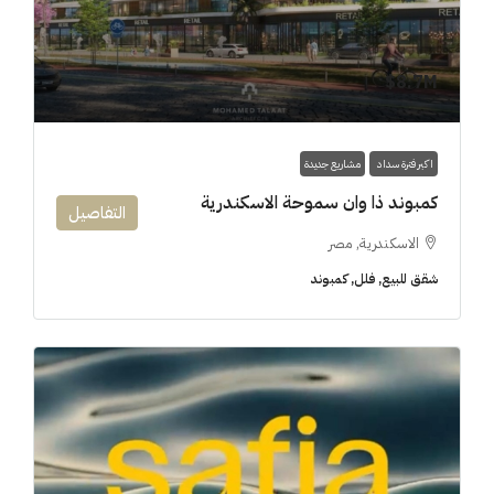
8.7M$
اكبر فترة سداد
مشاريع جديدة
كمبوند ذا وان سموحة الاسكندرية
التفاصيل
الاسكندرية, مصر
شقق للبيع, فلل, كمبوند