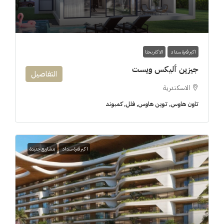
اكبر فترة سداد
الاكثر بحثا
جيزين أليكس ويست
التفاصيل
الاسكندرية
تاون هاوس, توين هاوس, فلل, كمبوند
اكبر فترة سداد
مشاريع جديدة