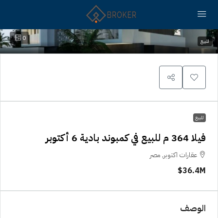
0
للبيع
للبيع
فيلا 364 م للبيع في كمبوند بادية 6 أكتوبر
عقارات اكتوبر, مصر
36.4M$
الوصف