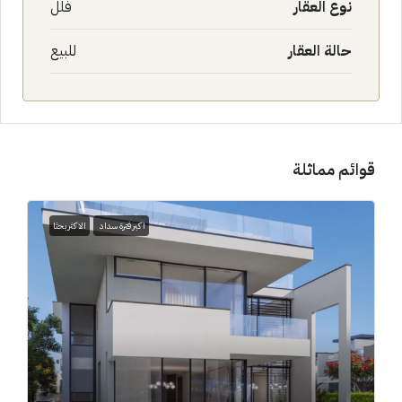
نوع العقار
فلل
حالة العقار
للبيع
قوائم مماثلة
اكبر فترة سداد
الاكثر بحثا