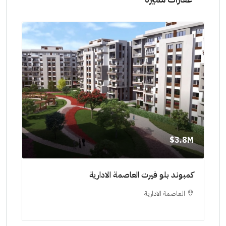
8M$
3.8M$
ط حتي
كمبوند بلو فيرت العاصمة الادارية
مشرو
العاصمة الادارية
ا
ستودي