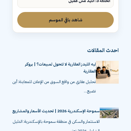
الحلقة 3: الليد مش عميل
شاهد باقي الموسم
احدث المقالات
ليه الليدز العقارية لا تتحول لمبيعات؟ | بروكر
العقارية
تحليل عقاري من واقع السوق من الإعلان للمعاينة: أين
تضيع…
سموحة الإسكندرية 2026 | تحديث الأسعار والمشاريع
الاستثمار والسكن في منطقة سموحة بالإسكندرية: الدليل
الشامل 2026 تعتبر…