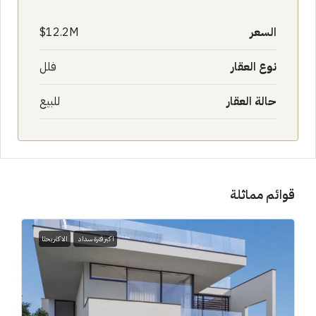
السعر
12.2M$
نوع العقار
فلل
حالة العقار
للبيع
قوائم مماثلة
اكبر فترة سداد
الاكثر بحثا