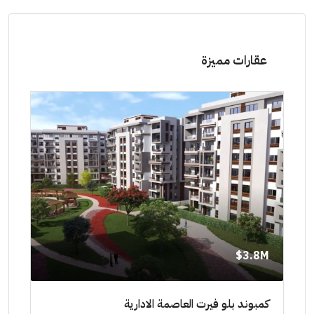
عقارات مميزة
8M$
3.8M$
ط حتي
كمبوند بلو فيرت العاصمة الادارية
مشرو