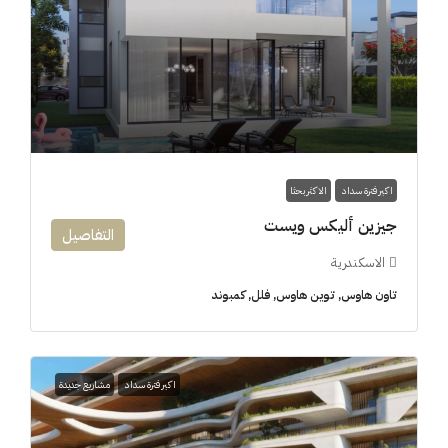
اكبر فترة سداد
الاكثر بحثا
جيزين أليكس ويست
التفاصيل
الاسكندرية
تاون هاوس, توين هاوس, فلل, كمبوند
اكبر فترة سداد
مشاريع جديدة