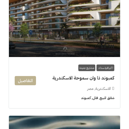
8.7M$
اكبر فترة سداد
مشاريع جديدة
كمبوند ذا وان سموحة الاسكندرية
التفاصيل
الاسكندرية, مصر
شقق للبيع, فلل, كمبوند