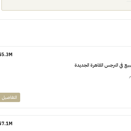
١٧٥٠٠٠٠
5.3M$
ابراج زيد الشيخ زايد 10 % و قسط 6
راج ساويرس]
وقسط حتي ١٠ سنوات ( عاين وحدتك)
ر
العاصمة الادارية
ل, كمبوند
شقق للبيع, كمبوند
التفاصيل
7.1M$