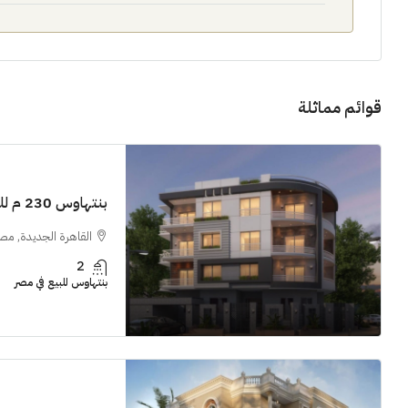
قوائم مماثلة
11M$
بنتهاوس 230 م للبيع في النرجس القاهرة الجديدة
سنوات [اب
القاهرة الجديدة, مص
2
الشيخ زايد
بنتهاوس للبيع في مصر
شقق للبيع, فل