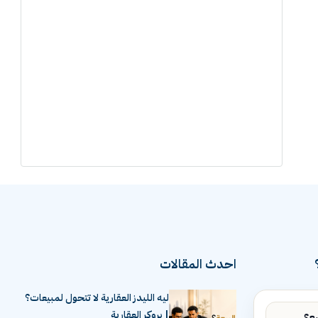
احدث المقالات
ليه الليدز العقارية لا تتحول لمبيعات؟
| بروكر العقارية