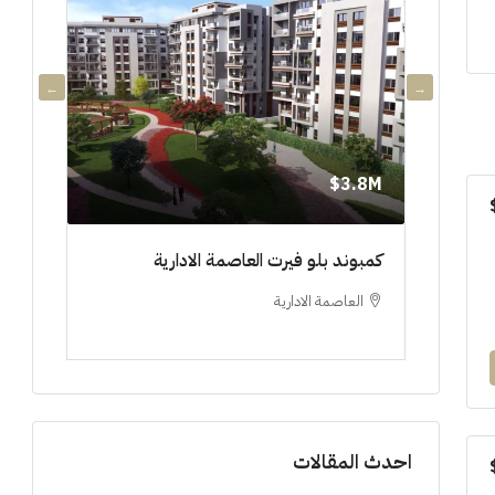
3.8M$
3.8M$
دي جويا ٣ العاصمة الادارية ادفع ١٠%
كمبوند بلو فيرت العاصمة الادارية
مشروع 
العاصمة الادارية
العلم
ستوديو, 
احدث المقالات