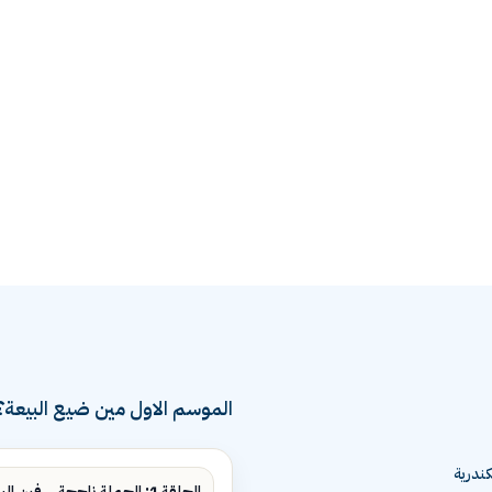
الموسم الاول مين ضيع البيعة؟
ندرية
الحلقة 1: الحملة ناجحة... فين البيع؟