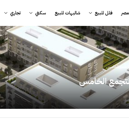
مصر
فلل للبيع
شاليهات للبيع
سكني
تجاري