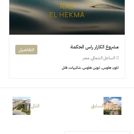
مشروع الكازار راس الحكمة
التفاصيل
الساحل الشمالي, مصر
تاون هاوس, توين هاوس, شاليهات, فلل
السابق
التالى