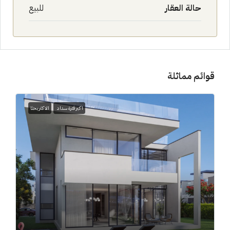
حالة العقار
للبيع
قوائم مماثلة
اكبر فترة سداد
الاكثر بحثا