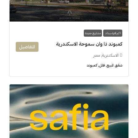
8.7M$
اكبر فترة سداد
مشاريع جديدة
كمبوند ذا وان سموحة الاسكندرية
التفاصيل
الاسكندرية, مصر
شقق للبيع, فلل, كمبوند