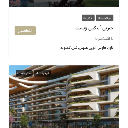
اكبر فترة سداد
الاكثر بحثا
جيزين أليكس ويست
التفاصيل
الاسكندرية
تاون هاوس, توين هاوس, فلل, كمبوند
اكبر فترة سداد
مشاريع جديدة