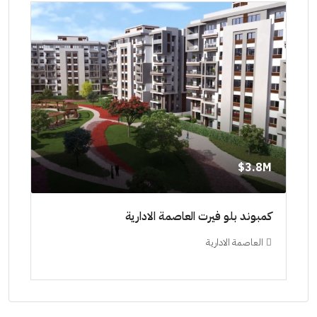
8M$
3.8M$
ط حتي
كمبوند بلو فيرت العاصمة الادارية
مشرو
العاصمة الادارية
ال
ستودي