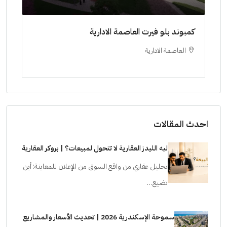
ط حتي
كمبوند بلو فيرت العاصمة الادارية
مشرو
العاصمة الادارية
ا
ستودي
احدث المقالات
ليه الليدز العقارية لا تتحول لمبيعات؟ | بروكر العقارية
تحليل عقاري من واقع السوق من الإعلان للمعاينة: أين
تضيع…
سموحة الإسكندرية 2026 | تحديث الأسعار والمشاريع