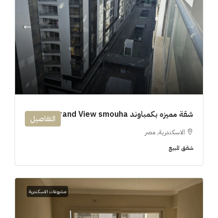
شقة مميزه بكمباوند 194m Grand View smouha
التفاصيل
الاسكندرية, مصر
شقق للبيع
مشروعات الاسكندرية