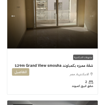
مشروعات الاسكندرية
شقة مميزه بكمباوند 129m Grand View smouha
التفاصيل
الاسكندرية, مصر
2
شقق للبيع, كمبوند