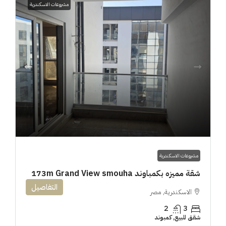
مشروعات الاسكندرية
مشروعات الاسكندرية
شقة مميزه بكمباوند 173m Grand View smouha
التفاصيل
الاسكندرية, مصر
2
3
شقق للبيع, كمبوند