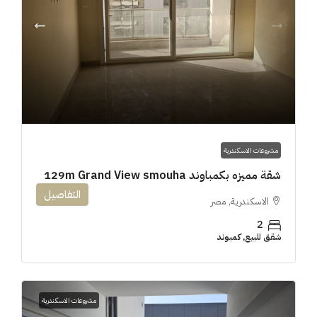
مشروعات الاسكندرية
شقة مميزه بكمباوند 129m Grand View smouha
التفاصيل
الاسكندرية, مصر
2
شقق للبيع, كمبوند
مشروعات الاسكندرية