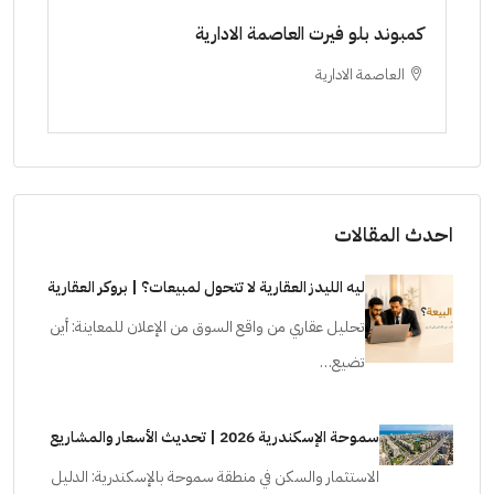
مشروع الحى اللاتيني العلمين الجديدة
ج
العلمين الجديدة
ستوديو, شاليهات
شا
احدث المقالات
ليه الليدز العقارية لا تتحول لمبيعات؟ | بروكر العقارية
تحليل عقاري من واقع السوق من الإعلان للمعاينة: أين
تضيع…
سموحة الإسكندرية 2026 | تحديث الأسعار والمشاريع
الاستثمار والسكن في منطقة سموحة بالإسكندرية: الدليل