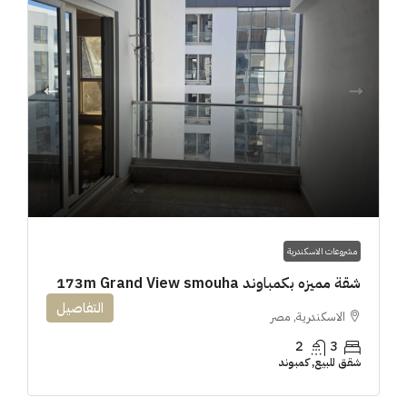
مشروعات الاسكندرية
شقة مميزه بكمباوند 173m Grand View smouha
التفاصيل
الاسكندرية, مصر
2
3
شقق للبيع, كمبوند