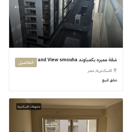
شقة مميزه بكمباوند 194m Grand View smouha
التفاصيل
الاسكندرية, مصر
شقق للبيع
مشروعات الاسكندرية