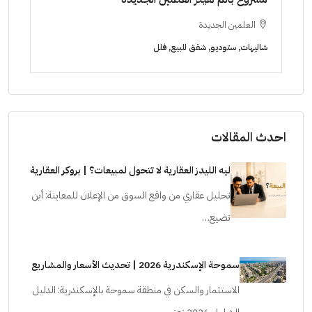
ساويرس]
١٠ سنوات ( عاين وحدتك)
الشيخ زايد
ا
شقق للبيع, فلل, كمبوند
شقق ل
احدث المقالات
ليه الليدز العقارية لا تتحول لمبيعات؟ | بروكر العقارية
تحليل عقاري من واقع السوق من الإعلان للمعاينة: أين
تضيع…
سموحة الإسكندرية 2026 | تحديث الأسعار والمشاريع
الاستثمار والسكن في منطقة سموحة بالإسكندرية: الدليل