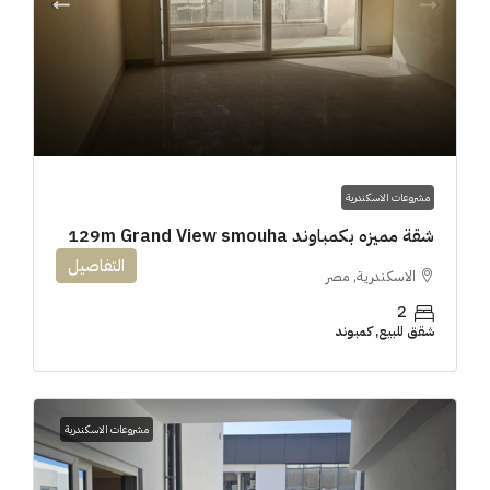
مشروعات الاسكندرية
شقة مميزه بكمباوند 129m Grand View smouha
التفاصيل
الاسكندرية, مصر
2
شقق للبيع, كمبوند
مشروعات الاسكندرية