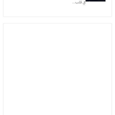
جريان: رؤية مستقبلية للحياة الفاخرة على ضفاف النيل
في قلب…