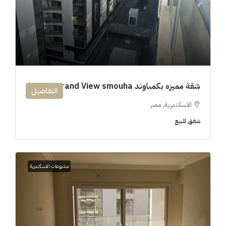
شقة مميزه بكمباوند 194m Grand View smouha
التفاصيل
الاسكندرية, مصر
شقق للبيع
مشروعات الاسكندرية