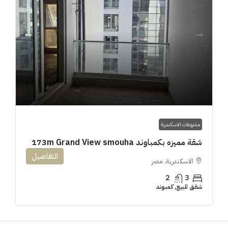
مشروعات الاسكندرية
شقة مميزه بكمباوند 173m Grand View smouha
التفاصيل
الاسكندرية, مصر
2
3
شقق للبيع, كمبوند