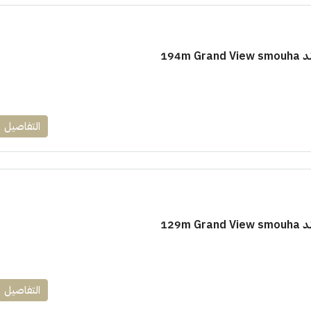
194m
١٧٥٠٠٠٠
التفاصيل
ابراج زيد الشيخ زايد 10 % و قسط 6
راج ساويرس]
وقسط حتي ١٠ سنوات ( عاين وحدتك)
العاصمة الادارية
ل, كمبوند
شقق للبيع, كمبوند
129m
التفاصيل