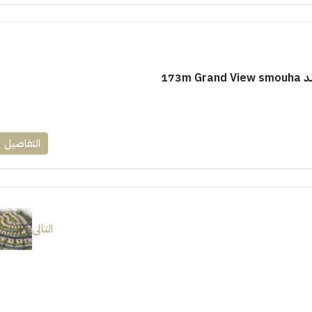
173m
التفاصيل
التالى