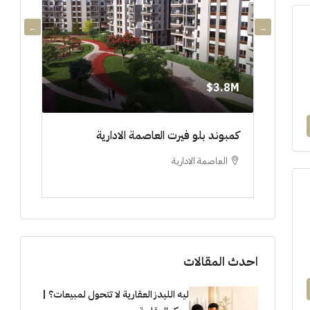
3.8M$
3.8M$
دي جويا ٣ العاصمة الادارية ادفع ١٠%
كمبوند بلو فيرت العاصمة الادارية
مشروع 
العاصمة الادارية
العلم
ستوديو, 
احدث المقالات
ليه الليدز العقارية لا تتحول لمبيعات؟ |