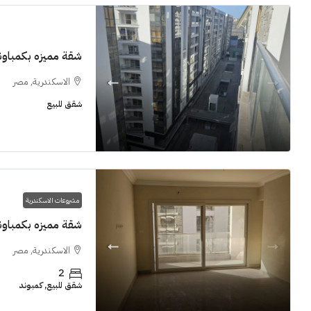
شقة مميزه بكمباوند  Grand View smouha
الاسكندرية, مصر
11M$
شقق للبيع
سنوات [اب
الشيخ زايد
مشروعات الاسكندرية
شقق للبيع, فل
شقة مميزه بكمباوند  Grand View smouha
الاسكندرية, مصر
2
شقق للبيع, كمبوند