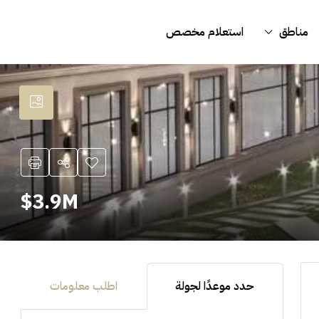
مناطق
استعلام مخصص
3.9M$
حدد موعدًا لجولة
اطلب معلومات