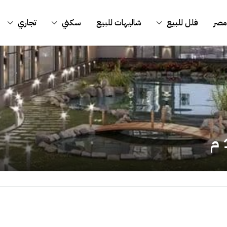
مصر
فلل للبيع
شاليهات للبيع
سكني
تجاري