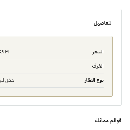
التفاصيل
السعر
3.9M$
الغرف
نوع العقار
شقق للب
قوائم مماثلة