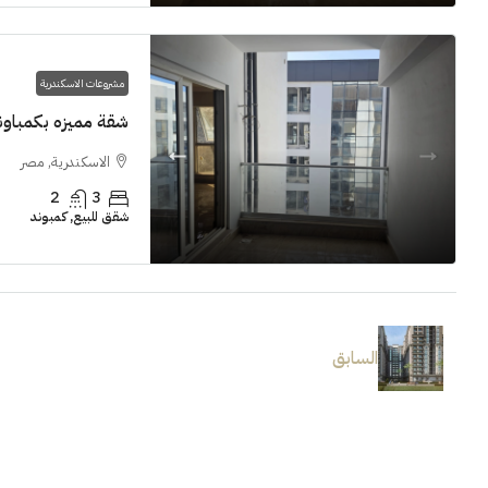
مشروعات الاسكندرية
شقة مميزه بكمباوند  Grand View smouha
الاسكندرية, مصر
2
3
شقق للبيع, كمبوند
السابق