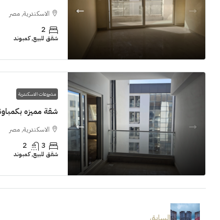
الاسكندرية, مصر
2
شقق للبيع, كمبوند
مشروعات الاسكندرية
شقة مميزه بكمباوند  Grand View smouha
الاسكندرية, مصر
2
3
شقق للبيع, كمبوند
السابق