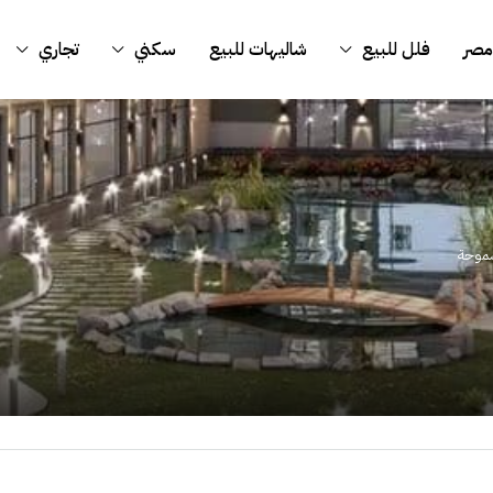
مصر
فلل للبيع
شاليهات للبيع
سكني
تجاري