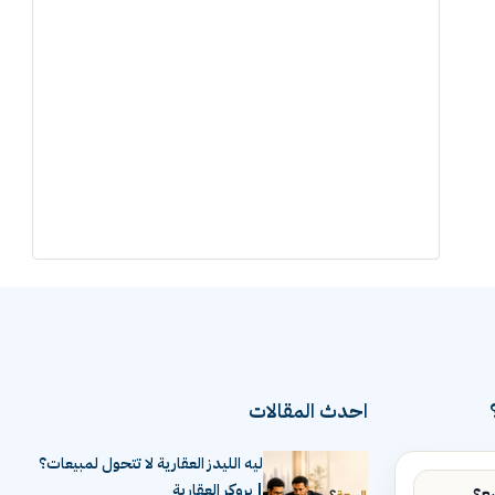
احدث المقالات
ليه الليدز العقارية لا تتحول لمبيعات؟
| بروكر العقارية