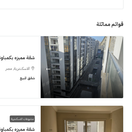
قوائم مماثلة
11M$
شقة مميزه بكمباوند  Grand View smouha
الاسكندرية, مصر
سنوات [اب
شقق للبيع
الشيخ زايد
شقق للبيع, فل
مشروعات الاسكندرية
شقة مميزه بكمباوند  Grand View smouha