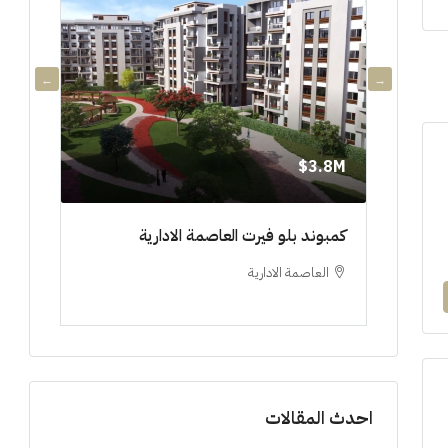
3.8M$
3.8M$
دي جويا ٣ العاصمة الادارية ادفع ١٠%
كمبوند بلو فيرت العاصمة الادارية
مشروع 
العاصمة الادارية
العلم
ستوديو, 
احدث المقالات