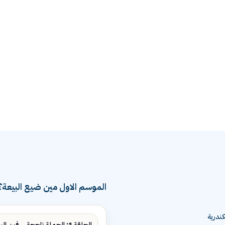
الموسم الاول مين ضيع البيعة؟
ندرية
الحلقة 1: الحملة ناجحة... فين البيع؟