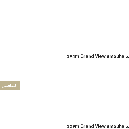
١٧٥٠٠٠٠
194m
ابراج زيد الشيخ زايد 10 % و قسط 6
راج ساويرس]
وقسط حتي ١٠ سنوات ( عاين وحدتك)
التفاصيل
العاصمة الادارية
ل, كمبوند
شقق للبيع, كمبوند
129m