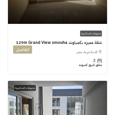
مشروعات الاسكندرية
شقة مميزه بكمباوند 129m Grand View smouha
التفاصيل
الاسكندرية, مصر
2
شقق للبيع, كمبوند
مشروعات الاسكندرية