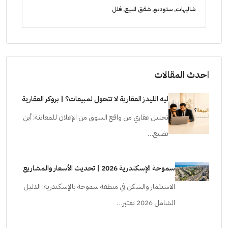
الشيخ زايد
ا
شقق للبيع, فلل, كمبوند
شقق ل
احدث المقالات
ليه الليدز العقارية لا تتحول لمبيعات؟ | بروكر العقارية
تحليل عقاري من واقع السوق من الإعلان للمعاينة: أين
تضيع…
سموحة الإسكندرية 2026 | تحديث الأسعار والمشاريع
الاستثمار والسكن في منطقة سموحة بالإسكندرية: الدليل
الشامل 2026 تعتبر…