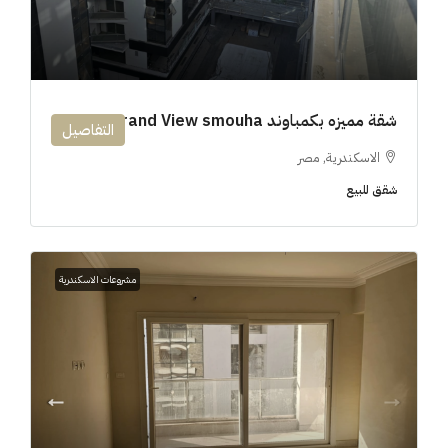
شقة مميزه بكمباوند 194m Grand View smouha
التفاصيل
الاسكندرية, مصر
شقق للبيع
مشروعات الاسكندرية