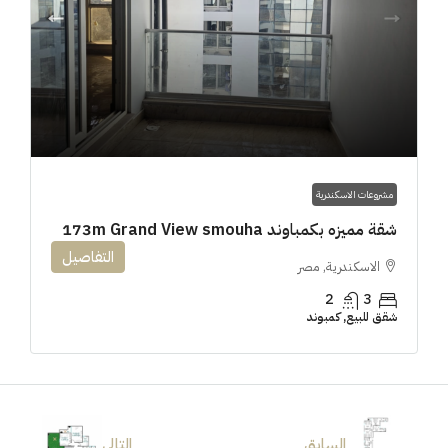
مشروعات الاسكندرية
شقة مميزه بكمباوند 173m Grand View smouha
التفاصيل
الاسكندرية, مصر
2
3
شقق للبيع, كمبوند
السابق
التالى