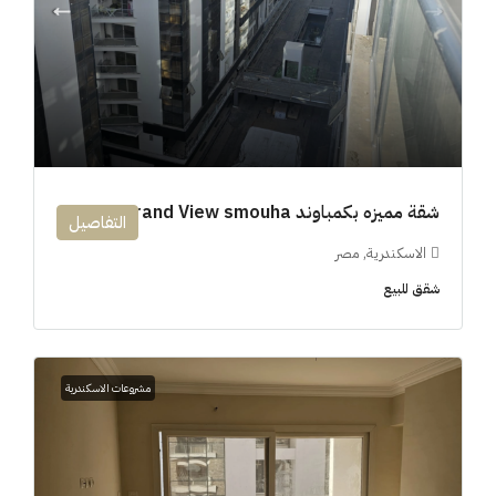
شقة مميزه بكمباوند 194m Grand View smouha
التفاصيل
الاسكندرية, مصر
شقق للبيع
مشروعات الاسكندرية