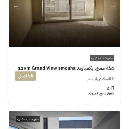
مشروعات الاسكندرية
شقة مميزه بكمباوند 129m Grand View smouha
التفاصيل
الاسكندرية, مصر
2
شقق للبيع, كمبوند
مشروعات الاسكندرية