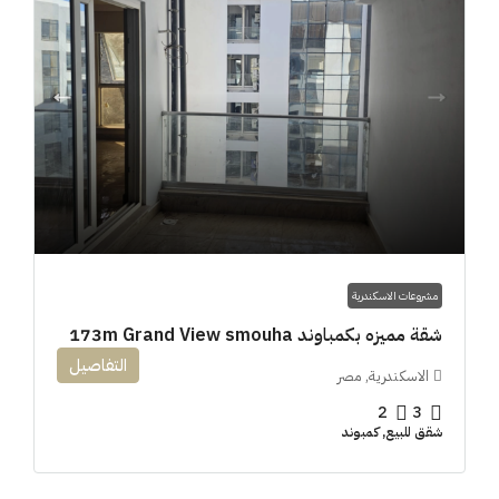
مشروعات الاسكندرية
شقة مميزه بكمباوند 173m Grand View smouha
التفاصيل
الاسكندرية, مصر
2
3
شقق للبيع, كمبوند