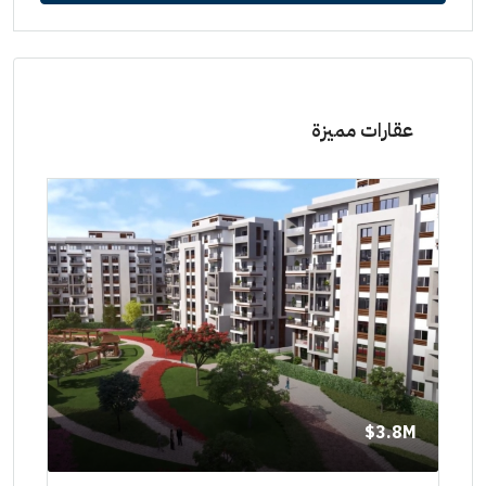
عقارات مميزة
8M$
3.8M$