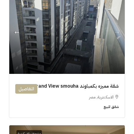
شقة مميزه بكمباوند 194m Grand View smouha
التفاصيل
الاسكندرية, مصر
شقق للبيع
مشروعات الاسكندرية