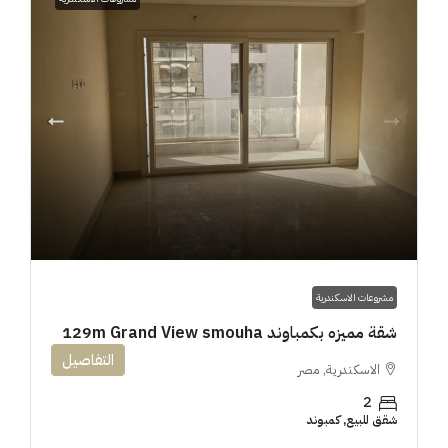
مشروعات الاسكندرية
شقة مميزه بكمباوند 129m Grand View smouha
التفاصيل
الاسكندرية, مصر
2
شقق للبيع, كمبوند