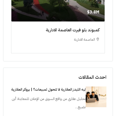
8M$
3.8M$
ط حتي
كمبوند بلو فيرت العاصمة الادارية
مشرو
العاصمة الادارية
ا
ستودي
احدث المقالات
ليه الليدز العقارية لا تتحول لمبيعات؟ | بروكر العقارية
تحليل عقاري من واقع السوق من الإعلان للمعاينة: أين
تضيع…