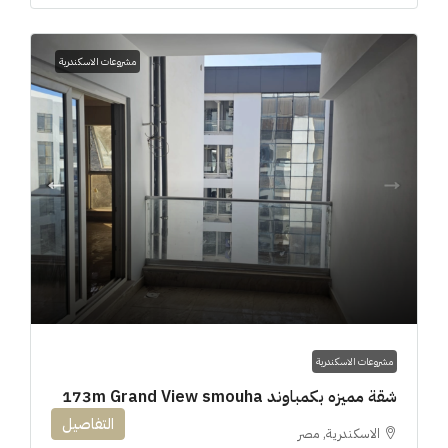
مشروعات الاسكندرية
مشروعات الاسكندرية
شقة مميزه بكمباوند 173m Grand View smouha
التفاصيل
الاسكندرية, مصر