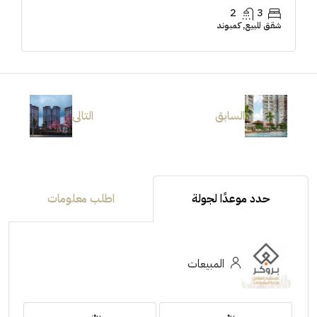
2
3
شقق للبيع, كمبوند
السابق
التالى
حدد موعدًا لجولة
اطلب معلومات
المبيعات