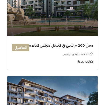
18.3M$
محل 200 م للبيع فى كابيتال هايتس العاصمة الإدارية
التفاصيل
العاصمة الادارية, مصر
مكاتب تجارية