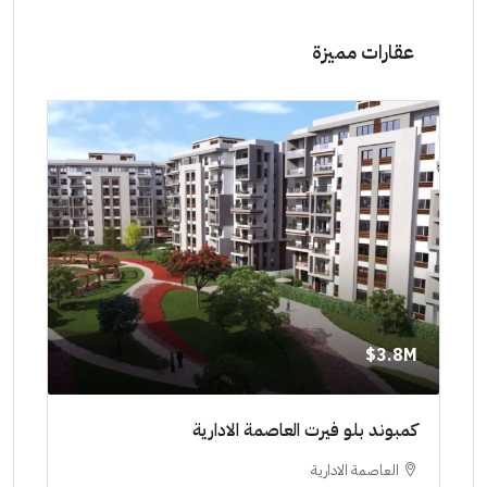
عقارات مميزة
8M$
3.8M$
ط حتي
كمبوند بلو فيرت العاصمة الادارية
مشرو
العاصمة الادارية
ا