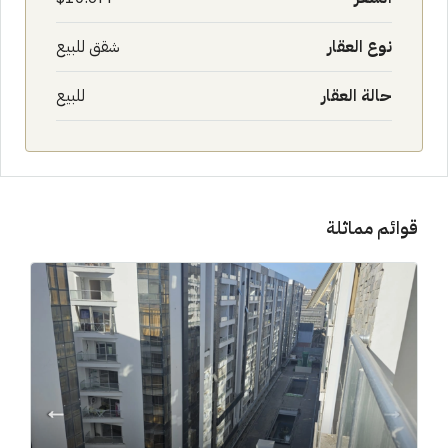
نوع العقار
شقق للبيع
حالة العقار
للبيع
قوائم مماثلة