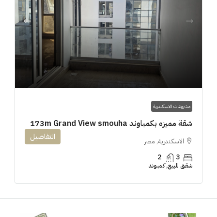
مشروعات الاسكندرية
شقة مميزه بكمباوند 173m Grand View smouha
التفاصيل
الاسكندرية, مصر
2
3
شقق للبيع, كمبوند