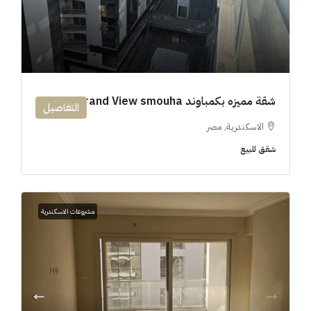
شقة مميزه بكمباوند 194m Grand View smouha
التفاصيل
الاسكندرية, مصر
شقق للبيع
مشروعات الاسكندرية