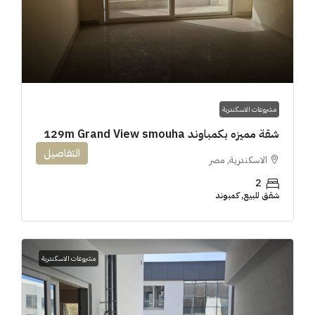
مشروعات الاسكندرية
شقة مميزه بكمباوند 129m Grand View smouha
التفاصيل
الاسكندرية, مصر
2
شقق للبيع, كمبوند
مشروعات الاسكندرية