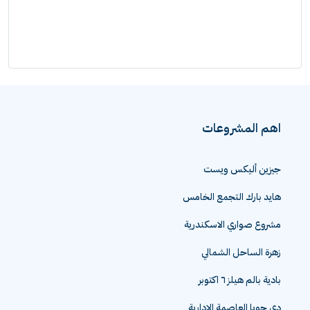
اهم المشروعات
جيزين أليكس ويست
هايد بارك التجمع الخامس
مشروع صواري الاسكندرية
زهرة الساحل الشمالي
بادية بالم هيلز ٦ اكتوبر
دي جويا العاصمة الادارية