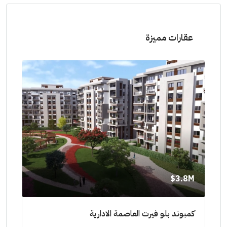
عقارات مميزة
8M$
3.8M$
ط حتي
كمبوند بلو فيرت العاصمة الادارية
مشرو