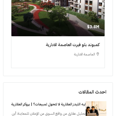
8M$
3.8M$
ط حتي
كمبوند بلو فيرت العاصمة الادارية
مشرو
العاصمة الادارية
ا
ستودي
احدث المقالات
ليه الليدز العقارية لا تتحول لمبيعات؟ | بروكر العقارية
تحليل عقاري من واقع السوق من الإعلان للمعاينة: أين