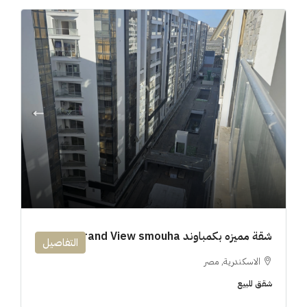
شقة مميزه بكمباوند 194m Grand View smouha
التفاصيل
الاسكندرية, مصر
شقق للبيع