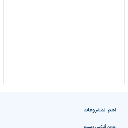
اهم المشروعات
جيزين أليكس ويست