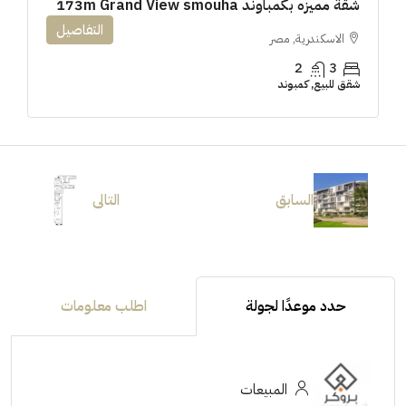
شقة مميزه بكمباوند 173m Grand View smouha
التفاصيل
الاسكندرية, مصر
2
3
شقق للبيع, كمبوند
السابق
التالى
حدد موعدًا لجولة
اطلب معلومات
المبيعات