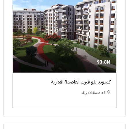
8M$
3.8M$
ط حتي
كمبوند بلو فيرت العاصمة الادارية
مشرو
العاصمة الادارية
ا
ستودي