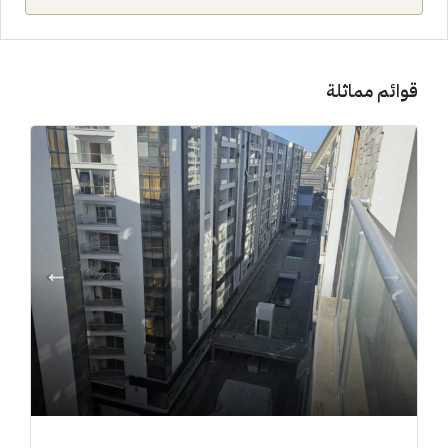
قوائم مماثلة