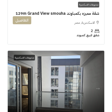
مشروعات الاسكندرية
شقة مميزه بكمباوند 129m Grand View smouha
التفاصيل
الاسكندرية, مصر
2
شقق للبيع, كمبوند
مشروعات الاسكندرية