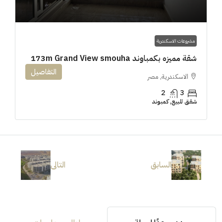
مشروعات الاسكندرية
شقة مميزه بكمباوند 173m Grand View smouha
التفاصيل
الاسكندرية, مصر
2
3
شقق للبيع, كمبوند
السابق
التالى