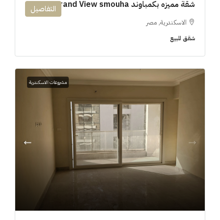
شقة مميزه بكمباوند 194m Grand View smouha
التفاصيل
الاسكندرية, مصر
شقق للبيع
مشروعات الاسكندرية