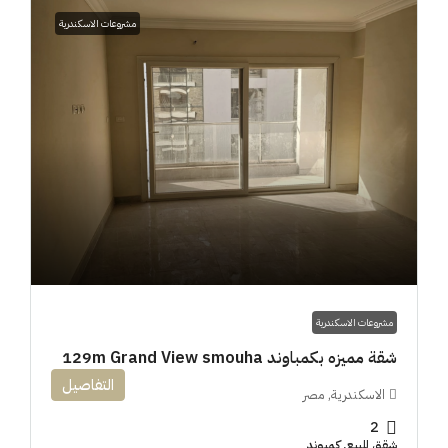
مشروعات الاسكندرية
مشروعات الاسكندرية
شقة مميزه بكمباوند 129m Grand View smouha
التفاصيل
الاسكندرية, مصر
2
شقق للبيع, كمبوند