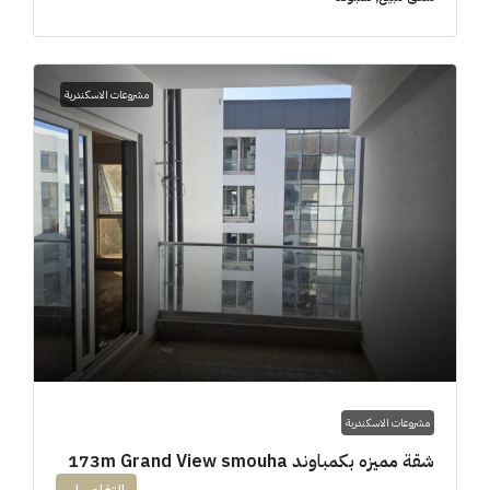
مشروعات الاسكندرية
مشروعات الاسكندرية
شقة مميزه بكمباوند 173m Grand View smouha