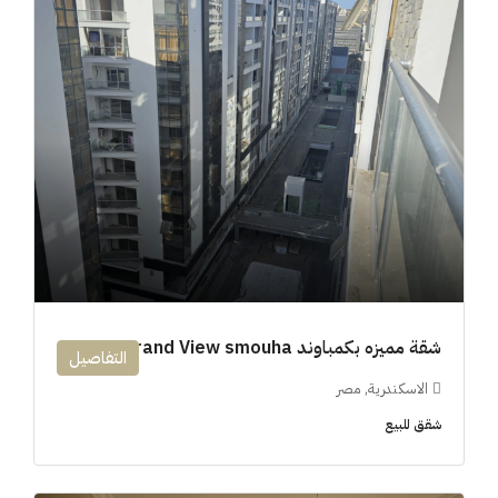
شقة مميزه بكمباوند 194m Grand View smouha
التفاصيل
الاسكندرية, مصر
شقق للبيع