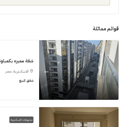
قوائم مماثلة
11M$
شقة مميزه بكمباوند  Grand View smouha
الاسكندرية, مصر
سنوات [اب
شقق للبيع
الشيخ زايد
شقق للبيع, فل
مشروعات الاسكندرية