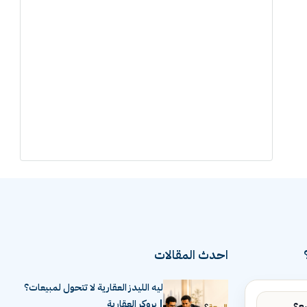
احدث المقالات
ليه الليدز العقارية لا تتحول لمبيعات؟
| بروكر العقارية