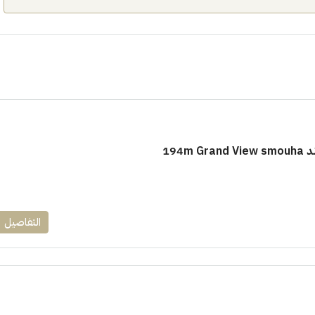
١٧٥٠٠٠٠
194m
ابراج زيد الشيخ زايد 10 % و قسط 6
راج ساويرس]
وقسط حتي ١٠ سنوات ( عاين وحدتك)
العاصمة الادارية
التفاصيل
ل, كمبوند
شقق للبيع, كمبوند