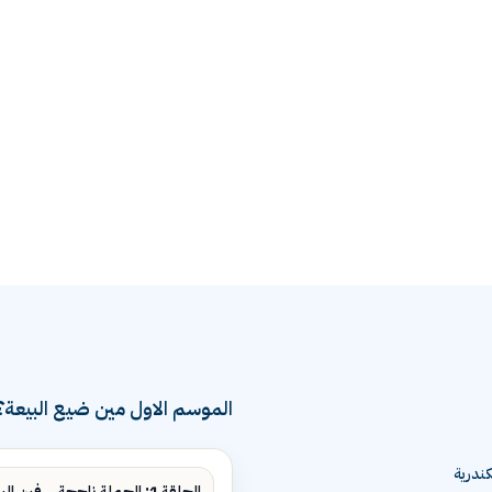
الموسم الاول مين ضيع البيعة؟
ندرية
الحلقة 1: الحملة ناجحة... فين البيع؟