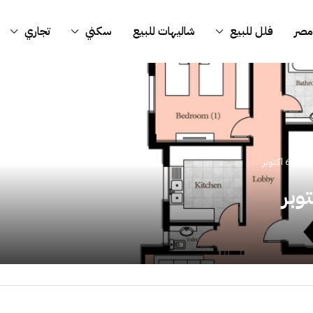
مصر
فلل للبيع
شاليهات للبيع
سكني
تجاري