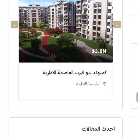
3.8M$
3.8M$
دي جويا ٣ العاصمة الادارية ادفع ١٠%
كمبوند بلو فيرت العاصمة الادارية
مشروع 
العاصمة الادارية
العلم
ستوديو, 
احدث المقالات