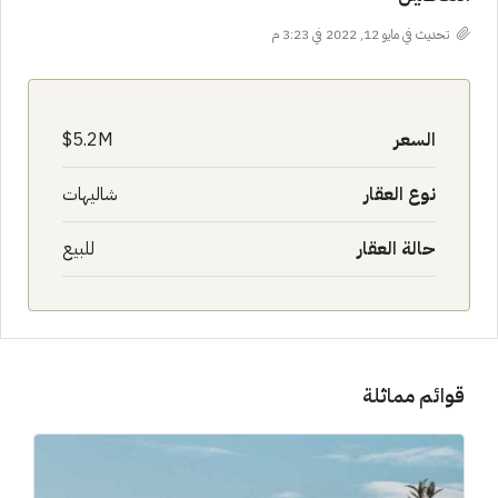
تحديث في مايو 12, 2022 في 3:23 م
السعر
5.2M$
نوع العقار
شاليهات
حالة العقار
للبيع
قوائم مماثلة