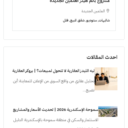
ابراج زيد الشيخ زايد 10 % و قسط 6 سنوات [ابراج
ساويرس]
١٠ سنوات ( عاين وحدتك)
الشيخ زايد
ا
شقق للبيع, فلل, كمبوند
شقق ل
احدث المقالات
ليه الليدز العقارية لا تتحول لمبيعات؟ | بروكر العقارية
تحليل عقاري من واقع السوق من الإعلان للمعاينة: أين
تضيع…
سموحة الإسكندرية 2026 | تحديث الأسعار والمشاريع
الاستثمار والسكن في منطقة سموحة بالإسكندرية: الدليل