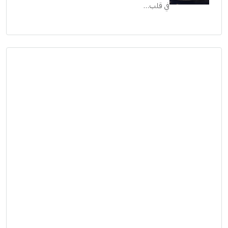
جريان: رؤية مستقبلية للحياة الفاخرة على ضفاف النيل
في قلب…