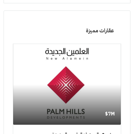
عقارات مميزة
11M$
٠٠٠٠