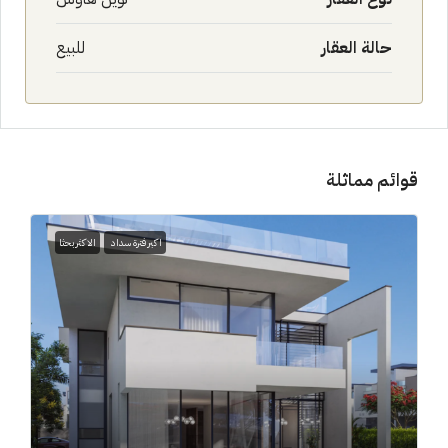
حالة العقار
للبيع
قوائم مماثلة
اكبر فترة سداد
الاكثر بحثا