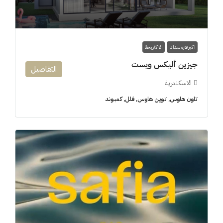
اكبر فترة سداد
الاكثر بحثا
جيزين أليكس ويست
التفاصيل
الاسكندرية
تاون هاوس, توين هاوس, فلل, كمبوند