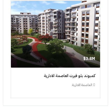
8M$
3.8M$
ط حتي
كمبوند بلو فيرت العاصمة الادارية
مشرو
العاصمة الادارية
ال
ستودي