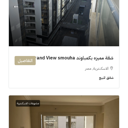
شقة مميزه بكمباوند 194m Grand View smouha
التفاصيل
الاسكندرية, مصر
شقق للبيع
مشروعات الاسكندرية