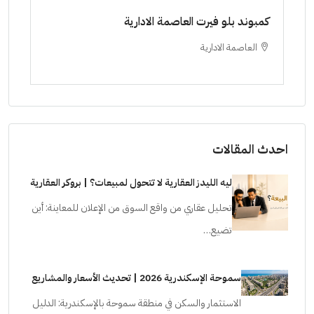
ط حتي
كمبوند بلو فيرت العاصمة الادارية
مشرو
العاصمة الادارية
ا
ستودي
احدث المقالات
ليه الليدز العقارية لا تتحول لمبيعات؟ | بروكر العقارية
تحليل عقاري من واقع السوق من الإعلان للمعاينة: أين
تضيع…
سموحة الإسكندرية 2026 | تحديث الأسعار والمشاريع
الاستثمار والسكن في منطقة سموحة بالإسكندرية: الدليل