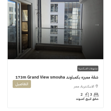
مشروعات الاسكندرية
شقة مميزه بكمباوند 173m Grand View smouha
التفاصيل
الاسكندرية, مصر
2
3
شقق للبيع, كمبوند