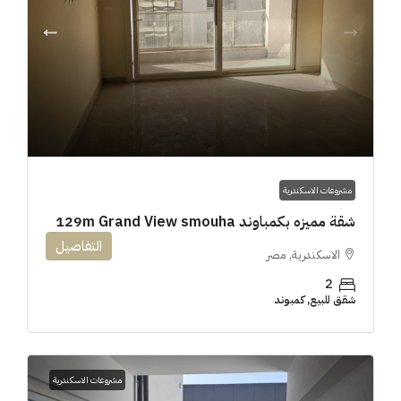
مشروعات الاسكندرية
شقة مميزه بكمباوند 129m Grand View smouha
التفاصيل
الاسكندرية, مصر
2
شقق للبيع, كمبوند
مشروعات الاسكندرية