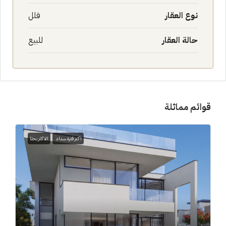
نوع العقار
فلل
حالة العقار
للبيع
قوائم مماثلة
اكبر فترة سداد
الاكثر بحثا