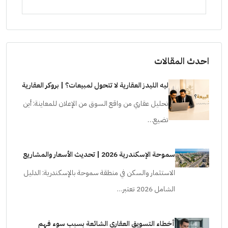
شقق للبيع, فلل, كمبوند
شقق ل
احدث المقالات
ليه الليدز العقارية لا تتحول لمبيعات؟ | بروكر العقارية
تحليل عقاري من واقع السوق من الإعلان للمعاينة: أين
تضيع…
سموحة الإسكندرية 2026 | تحديث الأسعار والمشاريع
الاستثمار والسكن في منطقة سموحة بالإسكندرية: الدليل
الشامل 2026 تعتبر…