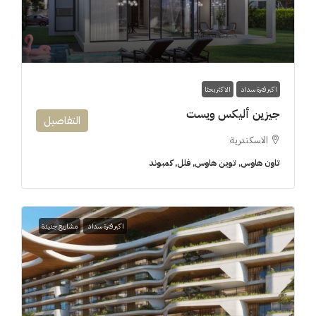
اكبر فترة سداد
الاكثر بحثا
جيزين أليكس ويست
التفاصيل
الاسكندرية
تاون هاوس, توين هاوس, فلل, كمبوند
اكبر فترة سداد
مشاريع جديدة