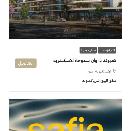
8.7M$
اكبر فترة سداد
مشاريع جديدة
كمبوند ذا وان سموحة الاسكندرية
التفاصيل
الاسكندرية, مصر
شقق للبيع, فلل, كمبوند