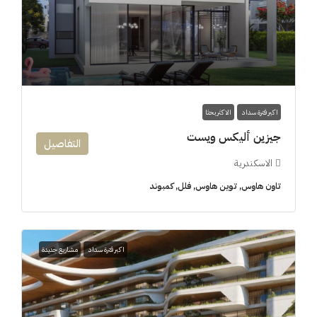
اكبر فترة سداد
الاكثر بحثا
جيزين أليكس ويست
التفاصيل
الاسكندرية
تاون هاوس, توين هاوس, فلل, كمبوند
اكبر فترة سداد
مشاريع جديدة