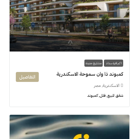
8.7M$
اكبر فترة سداد
مشاريع جديدة
كمبوند ذا وان سموحة الاسكندرية
التفاصيل
الاسكندرية, مصر
شقق للبيع, فلل, كمبوند