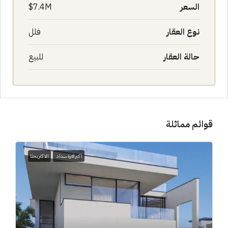
السعر
7.4M$
نوع العقار
فلل
حالة العقار
للبيع
قوائم مماثلة
اكبر فترة سداد
الاكثر بحثا