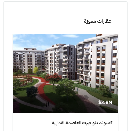
عقارات مميزة
8M$
3.8M$
ط حتي
كمبوند بلو فيرت العاصمة الادارية
مشرو