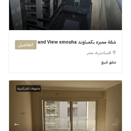
شقة مميزه بكمباوند 194m Grand View smouha
التفاصيل
الاسكندرية, مصر
شقق للبيع
مشروعات الاسكندرية