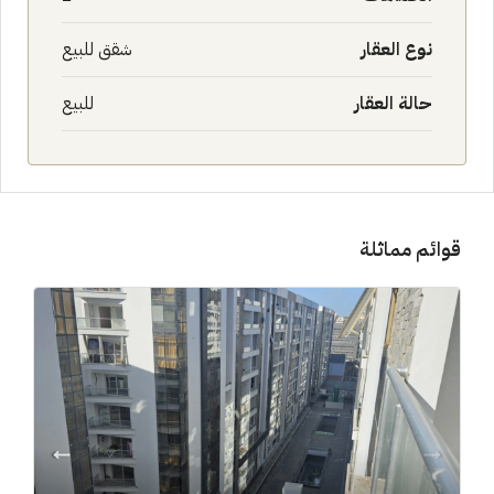
نوع العقار
شقق للبيع
حالة العقار
للبيع
قوائم مماثلة