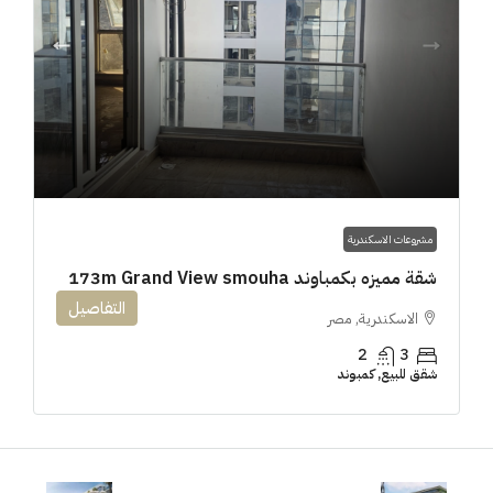
مشروعات الاسكندرية
شقة مميزه بكمباوند 173m Grand View smouha
التفاصيل
الاسكندرية, مصر
2
3
شقق للبيع, كمبوند