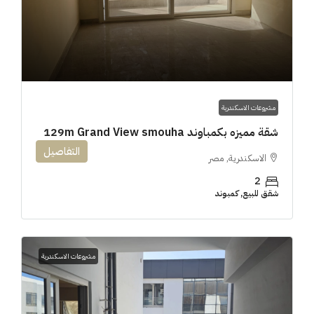
مشروعات الاسكندرية
شقة مميزه بكمباوند 129m Grand View smouha
التفاصيل
الاسكندرية, مصر
2
شقق للبيع, كمبوند
مشروعات الاسكندرية