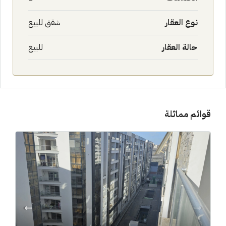
نوع العقار
شقق للبيع
حالة العقار
للبيع
قوائم مماثلة