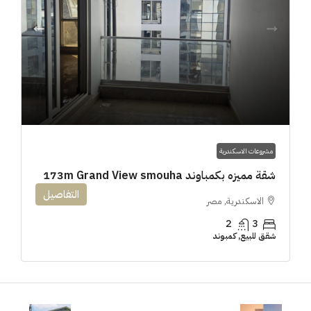
مشروعات الاسكندرية
شقة مميزه بكمباوند 173m Grand View smouha
التفاصيل
الاسكندرية, مصر
2
3
شقق للبيع, كمبوند