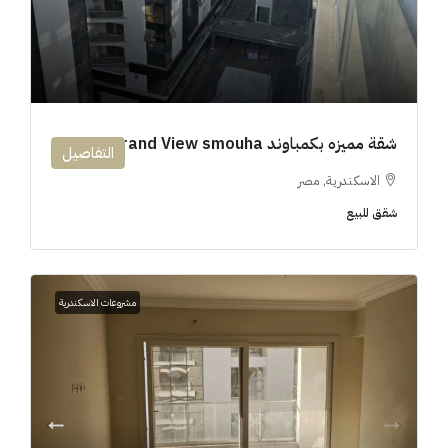
شقة مميزه بكمباوند 194m Grand View smouha
التفاصيل
الاسكندرية, مصر
شقق للبيع
مشروعات الاسكندرية