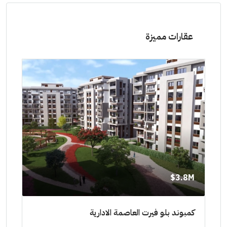
عقارات مميزة
8M$
3.8M$
ط حتي
كمبوند بلو فيرت العاصمة الادارية
مشرو