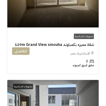
مشروعات الاسكندرية
شقة مميزه بكمباوند 129m Grand View smouha
التفاصيل
الاسكندرية, مصر
2
شقق للبيع, كمبوند
مشروعات الاسكندرية