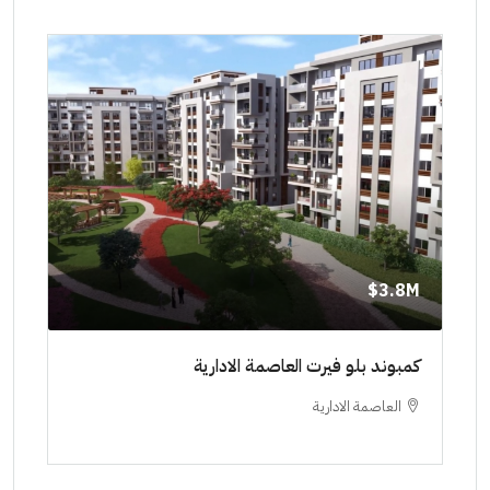
8M$
3.8M$
ط حتي
كمبوند بلو فيرت العاصمة الادارية
مشرو
العاصمة الادارية
ا
ستودي