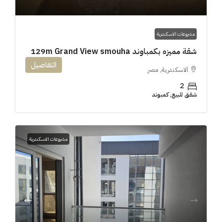
مشروعات الاسكندرية
شقة مميزه بكمباوند 129m Grand View smouha
التفاصيل
الاسكندرية, مصر
2
شقق للبيع, كمبوند
مشروعات الاسكندرية