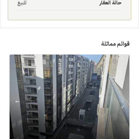
حالة العقار
للبيع
قوائم مماثلة