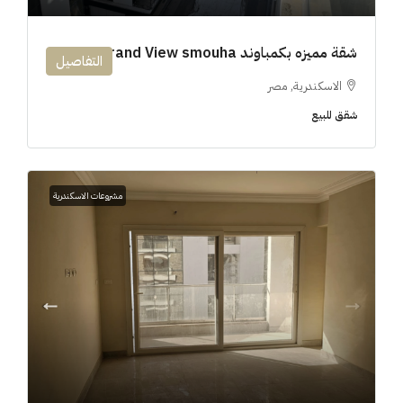
شقة مميزه بكمباوند 194m Grand View smouha
التفاصيل
الاسكندرية, مصر
شقق للبيع
مشروعات الاسكندرية