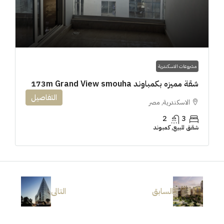
مشروعات الاسكندرية
شقة مميزه بكمباوند 173m Grand View smouha
التفاصيل
الاسكندرية, مصر
2
3
شقق للبيع, كمبوند
السابق
التالى