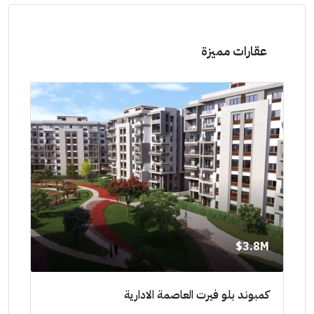
عقارات مميزة
8M$
3.8M$
ط حتي
كمبوند بلو فيرت العاصمة الادارية
مشرو