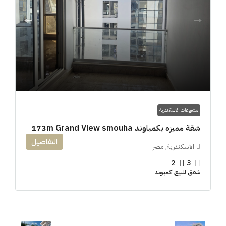
مشروعات الاسكندرية
شقة مميزه بكمباوند 173m Grand View smouha
التفاصيل
الاسكندرية, مصر
2
3
شقق للبيع, كمبوند