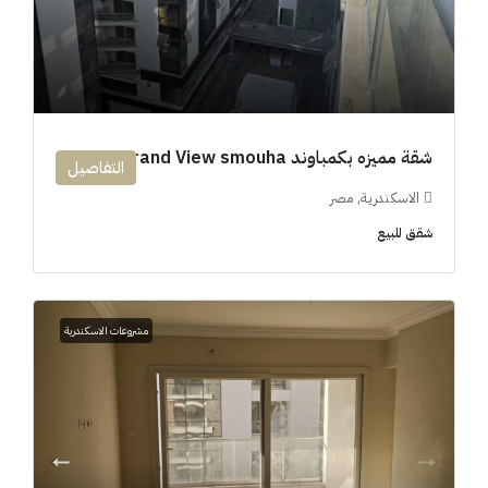
شقة مميزه بكمباوند 194m Grand View smouha
التفاصيل
الاسكندرية, مصر
شقق للبيع
مشروعات الاسكندرية