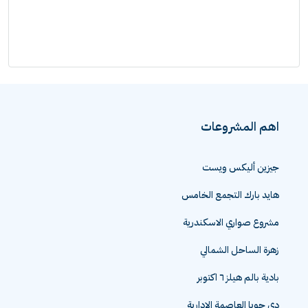
اهم المشروعات
جيزين أليكس ويست
هايد بارك التجمع الخامس
مشروع صواري الاسكندرية
زهرة الساحل الشمالي
بادية بالم هيلز ٦ اكتوبر
دي جويا العاصمة الادارية