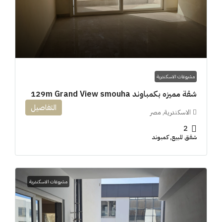
مشروعات الاسكندرية
شقة مميزه بكمباوند 129m Grand View smouha
التفاصيل
الاسكندرية, مصر
2
شقق للبيع, كمبوند
مشروعات الاسكندرية