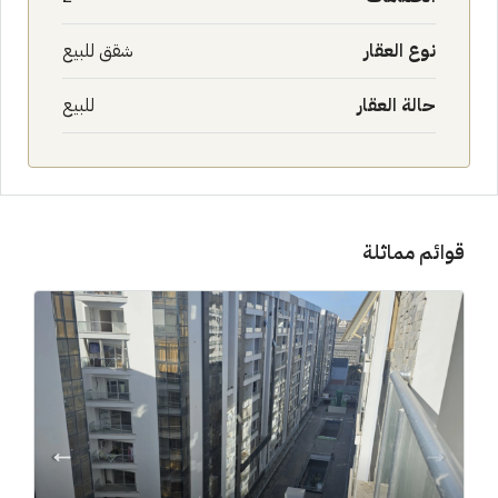
نوع العقار
شقق للبيع
حالة العقار
للبيع
قوائم مماثلة