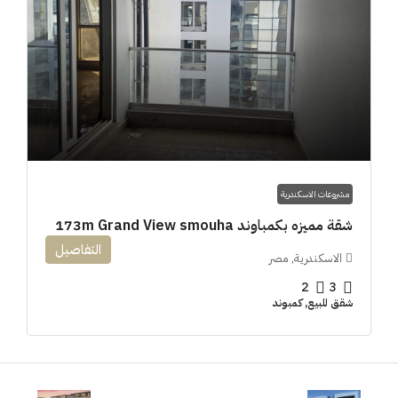
مشروعات الاسكندرية
شقة مميزه بكمباوند 173m Grand View smouha
التفاصيل
الاسكندرية, مصر
2
3
شقق للبيع, كمبوند