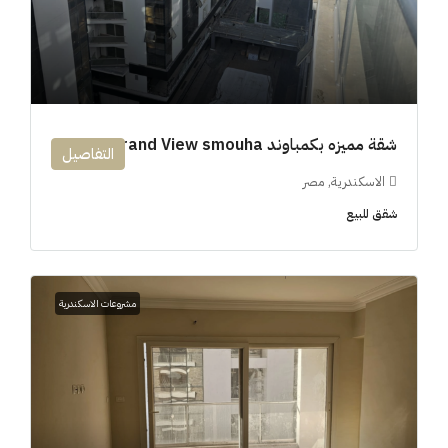
شقة مميزه بكمباوند 194m Grand View smouha
التفاصيل
الاسكندرية, مصر
شقق للبيع
مشروعات الاسكندرية