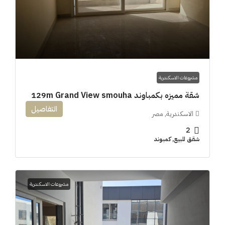
مشروعات الاسكندرية
شقة مميزه بكمباوند 129m Grand View smouha
التفاصيل
الاسكندرية, مصر
2
شقق للبيع, كمبوند
مشروعات الاسكندرية