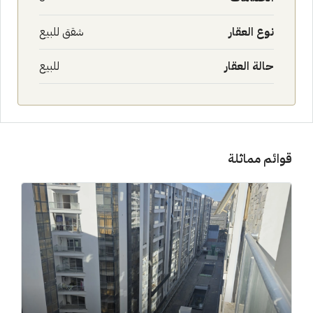
نوع العقار
شقق للبيع
حالة العقار
للبيع
قوائم مماثلة