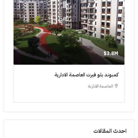
8M$
3.8M$
ط حتي
كمبوند بلو فيرت العاصمة الادارية
مشرو
العاصمة الادارية
ا
ستودي
احدث المقالات