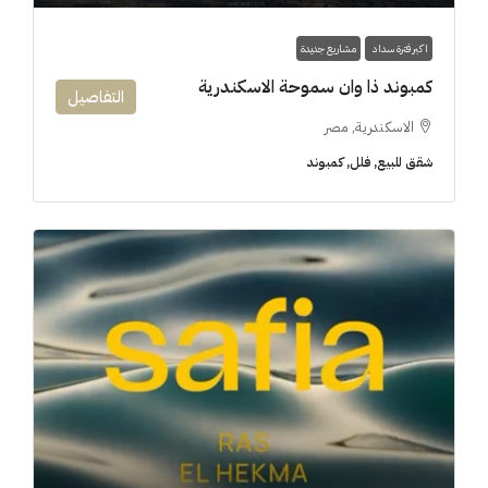
اكبر فترة سداد
مشاريع جديدة
كمبوند ذا وان سموحة الاسكندرية
التفاصيل
الاسكندرية, مصر
شقق للبيع, فلل, كمبوند