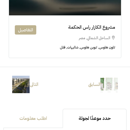
مشروع الكازار راس الحكمة
التفاصيل
الساحل الشمالي, مصر
تاون هاوس, توين هاوس, شاليهات, فلل
السابق
التالى
حدد موعدًا لجولة
اطلب معلومات