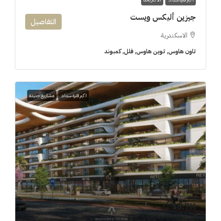
جيزين أليكس ويست
التفاصيل
الاسكندرية
تاون هاوس, توين هاوس, فلل, كمبوند
اكبر فترة سداد
مشاريع جديدة
8.7M$