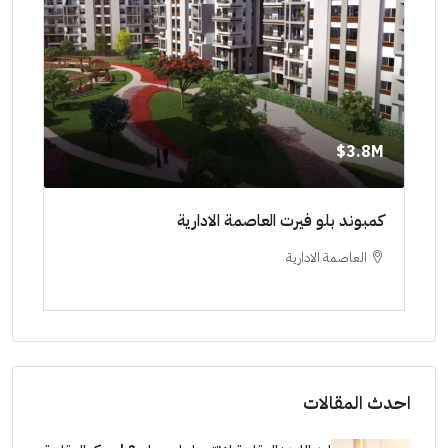
8M$
3.8M$
ط حتي
كمبوند بلو فيرت العاصمة الادارية
مشرو
العاصمة الادارية
ا
ستودي
احدث المقالات