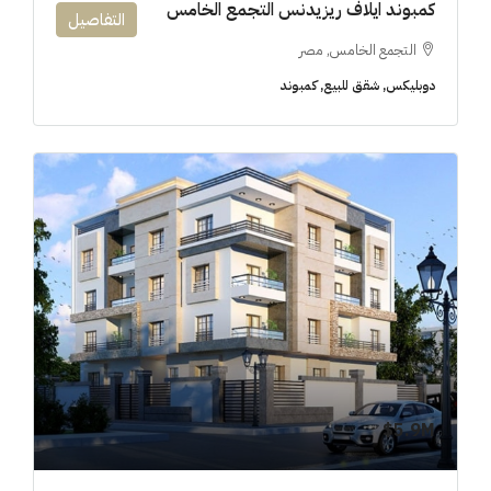
كمبوند ايلاف ريزيدنس التجمع الخامس
التفاصيل
التجمع الخامس, مصر
دوبليكس, شقق للبيع, كمبوند
5.9M$