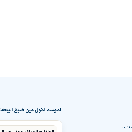
الموسم الاول مين ضيع البيعة؟
ندرية
الحلقة 1: الحملة ناجحة... فين البيع؟