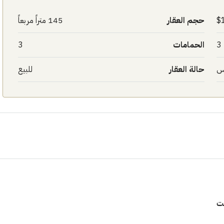
حجم العقار
145 متراً مربعاً
3
الحمامات
3
س
حالة العقار
للبيع
١٧٥٠٠٠٠
ابراج زيد الشيخ زايد 10 % و قسط 6
راج ساويرس]
وقسط حتي ١٠ سنوات ( عاين وحدتك)
العاصمة الادارية
ل, كمبوند
شقق للبيع, كمبوند
ت