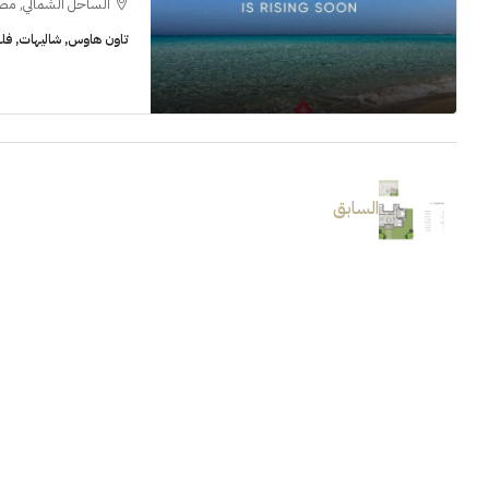
الساحل الشمالي, مص
تاون هاوس, شاليهات, فل
السابق