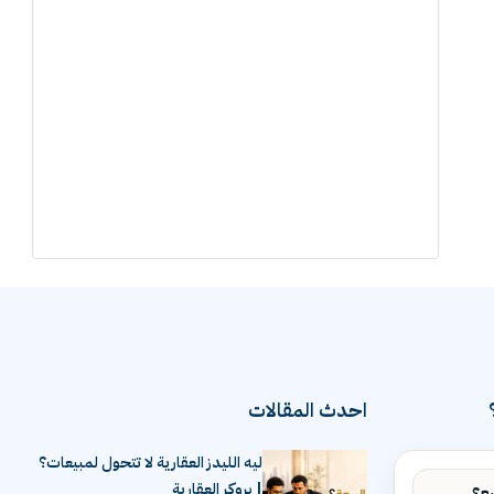
احدث المقالات
ليه الليدز العقارية لا تتحول لمبيعات؟
| بروكر العقارية