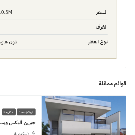
السعر
10.5M$
الغرف
نوع العقار
تاون هاو
11M$
سنوات [اب
قوائم مماثلة
الشيخ زايد
شقق للبيع, فل
اكبر فترة سداد
الاكثر بحثا
جيزين أليكس ويس
الاسكندرية