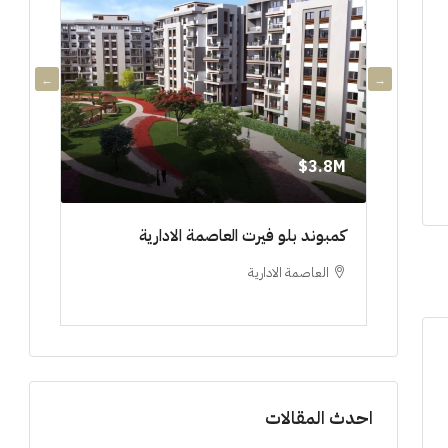
3.8M$
3.8M$
دي جويا ٣ العاصمة الادارية ادفع ١٠%
كمبوند بلو فيرت العاصمة الادارية
مشروع 
العاصمة الادارية
العلم
ستوديو, 
احدث المقالات