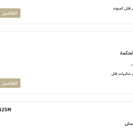
فلل, كمبوند
التفاصيل
الحكمة
ر
شاليهات, فلل
التفاصيل
25M$
نيش