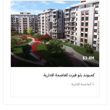
8M$
3.8M$
ط حتي
كمبوند بلو فيرت العاصمة الادارية
مشرو
العاصمة الادارية
ال
ستودي