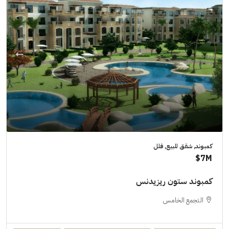
كمبوند, شقق للبيع, فلل
7M$
كمبوند ستون ريزيدنس
التجمع الخامس