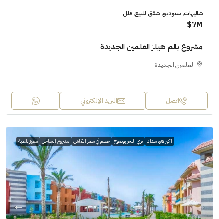
شاليهات, ستوديو, شقق للبيع, فلل
7M$
مشروع بالم هيلز العلمين الجديدة
العلمين الجديدة
اتصل
البريد الإلكتروني
اكبر فترة سداد
تري البحر بوضوح
خصم في سعر الكاش
مشروع الساحل
مميز للغاية