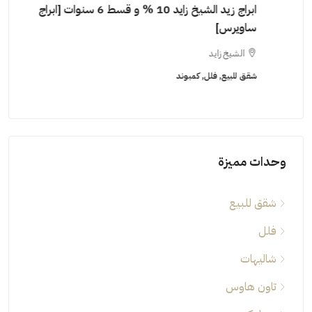
ابراج زيد الشيخ زايد 10 % و قسط 6 سنوات [ابراج
ساويرس]
١٠ سنوات ( عاين وحدتك)
الشيخ زايد
ال
شقق للبيع, فلل, كمبوند
شقق ل
وحدات مميزة
شقق للبيع
فلل
شاليهات
تاون هاوس