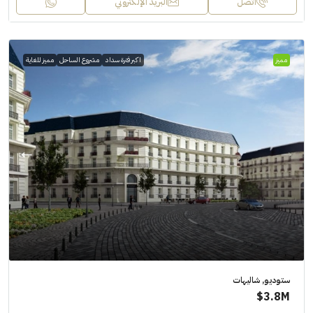
اتصل
البريد الإلكتروني
مميز
اكبر فترة سداد
مشروع الساحل
مميز للغاية
ستوديو, شاليهات
3.8M$