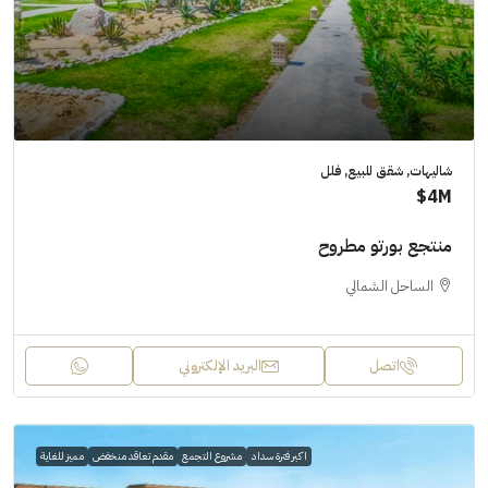
شاليهات, شقق للبيع, فلل
4M$
منتجع بورتو مطروح
الساحل الشمالي
اتصل
البريد الإلكتروني
اكبر فترة سداد
مشروع التجمع
مقدم تعاقد منخفض
مميز للغاية