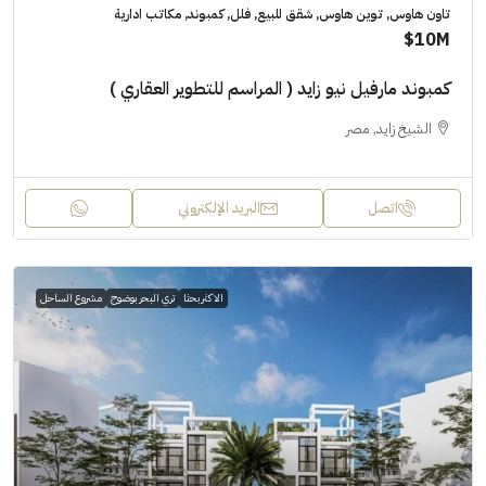
تاون هاوس, توين هاوس, شقق للبيع, فلل, كمبوند, مكاتب ادارية
10M$
كمبوند مارفيل نيو زايد ( المراسم للتطوير العقاري )
الشيخ زايد, مصر
اتصل
البريد الإلكتروني
الاكثر بحثا
تري البحر بوضوح
مشروع الساحل