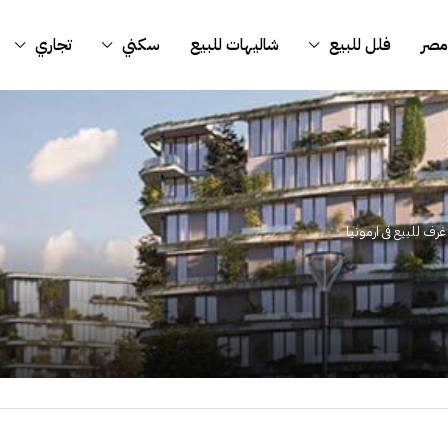
مصر
فلل للبيع
شاليهات للبيع
سكني
تجاري