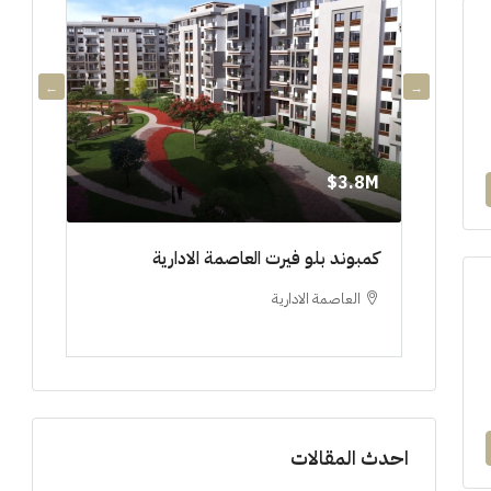
3.8M$
3.8M$
دي جويا ٣ العاصمة الادارية ادفع ١٠%
كمبوند بلو فيرت العاصمة الادارية
مشروع 
العاصمة الادارية
العلم
ستوديو, 
احدث المقالات