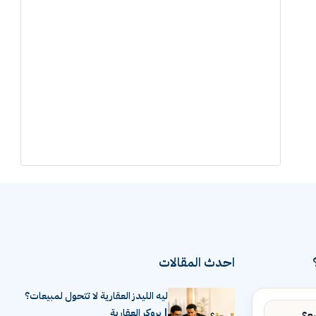
احدث المقالات
ليه الليدز العقارية لا تتحول لمبيعات؟
| بروكر العقارية