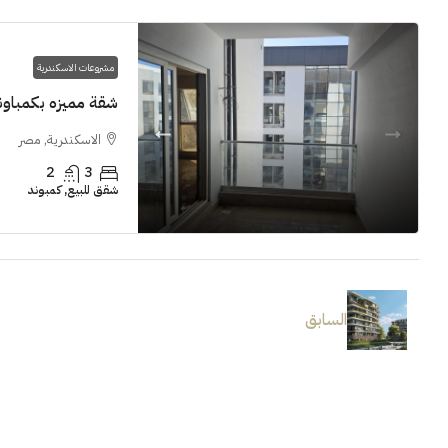
مشروعات الاسكندرية
شقة مميزه بكمباوند  Grand View smouha
الاسكندرية, مصر
2
3
شقق للبيع, كمبوند
السابق