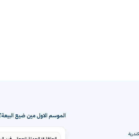
الموسم الاول مين ضيع البيعة؟
ندرية
الحلقة 1: الحملة ناجحة... فين البيع؟