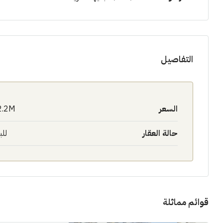
التفاصيل
السعر
2.2M$
حالة العقار
للب
قوائم مماثلة