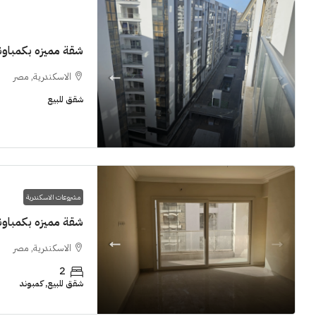
شقة مميزه بكمباوند  Grand View smouha
الاسكندرية, مصر
شقق للبيع
11M$
سنوات [اب
مشروعات الاسكندرية
الشيخ زايد
شقة مميزه بكمباوند  Grand View smouha
شقق للبيع, فل
الاسكندرية, مصر
2
شقق للبيع, كمبوند