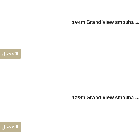
194m
التفاصيل
١٧٥٠٠٠٠
ابراج زيد الشيخ زايد 10 % و قسط 6
راج ساويرس]
وقسط حتي ١٠ سنوات ( عاين وحدتك)
العاصمة الادارية
129m
ل, كمبوند
شقق للبيع, كمبوند
التفاصيل