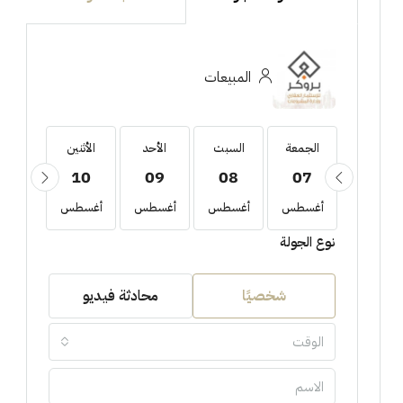
المبيعات
الجمعة
الجمعة
السبت
الأحد
الأثنين
الثلاثا
11
10
09
08
07
21
أغسطس
أغسطس
أغسطس
أغسطس
أغسطس
أغسط
نوع الجولة
شخصيًا
محادثة فيديو
الوقت