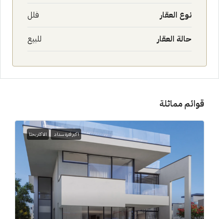
نوع العقار
فلل
حالة العقار
للبيع
قوائم مماثلة
اكبر فترة سداد
الاكثر بحثا