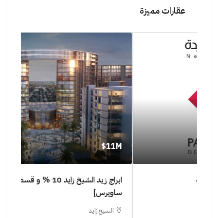
عقارات مميزة
11M$
٠٠٠٠
ابراج زيد الشيخ زايد 10 % و قسط 6 سنوات [ابراج
ساويرس]
١٠ سنوات ( عاين وحدتك)
الشيخ زايد
ا