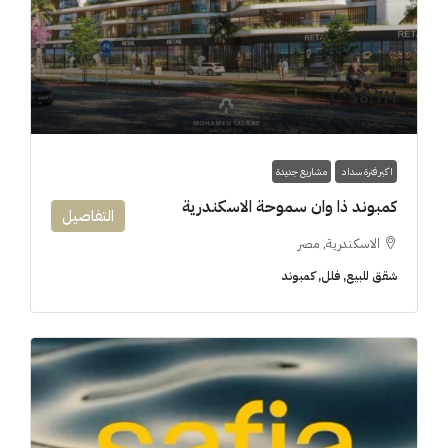
8.7M$
اكبر فترة سداد
مشاريع جديدة
كمبوند ذا وان سموحة الاسكندرية
التفاصيل
الاسكندرية, مصر
شقق للبيع, فلل, كمبوند