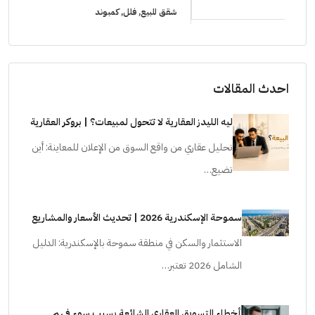
شقق للبيع, فلل, كمبوند
شقق ل
احدث المقالات
ليه الليدز العقارية لا تتحول لمبيعات؟ | بروكر العقارية
تحليل عقاري من واقع السوق من الإعلان للمعاينة: أين
تضيع…
سموحة الإسكندرية 2026 | تحديث الأسعار والمشاريع
الاستثمار والسكن في منطقة سموحة بالإسكندرية: الدليل
الشامل 2026 تعتبر…