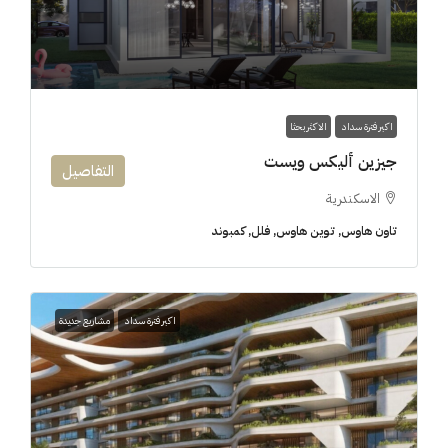
اكبر فترة سداد
الاكثر بحثا
جيزين أليكس ويست
التفاصيل
الاسكندرية
تاون هاوس, توين هاوس, فلل, كمبوند
اكبر فترة سداد
مشاريع جديدة