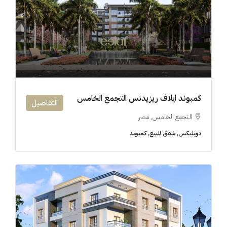
6M$
كمبوند ايلاف ريزيدنس التجمع الخامس
التفاصيل
التجمع الخامس, مصر
دوبليكس, شقق للبيع, كمبوند