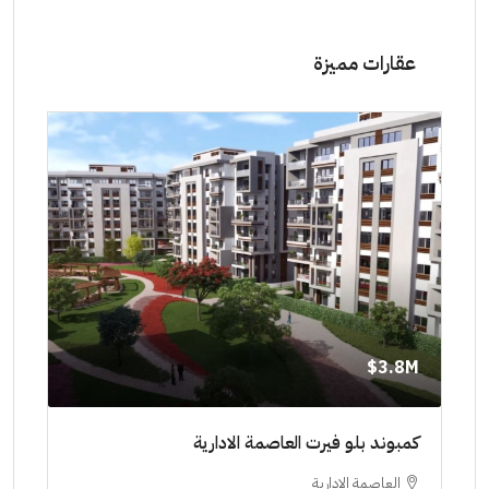
عقارات مميزة
8M$
3.8M$
ط حتي
كمبوند بلو فيرت العاصمة الادارية
مشرو
العاصمة الادارية
ا